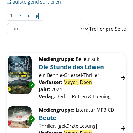
aufsteigend sortieren
1
2
Letzte Seite
Treffer pro Seite
Suchergebnis
Zu den Suchfiltern springen
Mediengruppe:
Belletristik
Die Stunde des Löwen
ein Bennie-Griessel-Thriller
Verfasser:
Meyer,
Deon
Suche nach diese
Exemplar-Details von Die Stunde des Löwen 
Jahr:
2024
Verlag:
Berlin, Rütten & Loening
Mediengruppe:
Literatur MP3-CD
Beute
Exemplar-Details von Beute anzeigen
Thriller. [gekürzte Lesung]