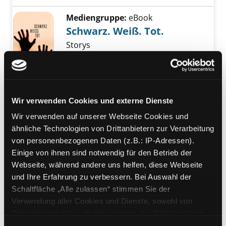
Mediengruppe:
eBook
Schwarz. Weiß. Tot.
Storys
Verfasser:
Meyer,
Deon
Suche nach diese
Jahr:
2010
Verlag:
Aufbau
Vorbestellbar:
Ja
Nein
Voraussichtlich entliehen bis:
Wir verwenden Cookies und externe Dienste
Mediengruppe:
eBook
Wir verwenden auf unserer Webseite Cookies und
Dreizehn Stunden
ähnliche Technologien von Drittanbietern zur Verarbeitung
von personenbezogenen Daten (z.B.: IP-Adressen).
Thriller
Einige von ihnen sind notwendig für den Betrieb der
Verfasser:
Meyer,
Deon
Suche nach diese
Webseite, während andere uns helfen, diese Webseite
Jahr:
2010
Verlag:
Aufbau
und Ihre Erfahrung zu verbessern. Bei Auswahl der
Vorbestellbar:
Ja
Nein
Schaltfläche „Alle zulassen“ stimmen Sie der
Voraussichtlich entliehen bis:
Verwendung aller Cookies und Dienste, sowohl von
Mediengruppe:
eBook
Drittanbietern als auch den eigenen, zu. Bitte beachten
Sie, dass bei Verwendung von Diensten und Setzen von