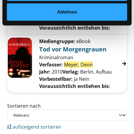
Verlag:
steinbach sprechende
Ablehnen
bücher
Vorbestellbar:
Ja
Nein
Voraussichtlich entliehen bis:
Mediengruppe:
eBook
Tod vor Morgengrauen
Kriminalroman
Verfasser:
Meyer,
Deon
Suche nach diese
Jahr:
2010
Verlag:
Berlin, Aufbau
Vorbestellbar:
Ja
Nein
Voraussichtlich entliehen bis:
Zu den Suchfiltern springen
Sortieren nach
aufsteigend sortieren