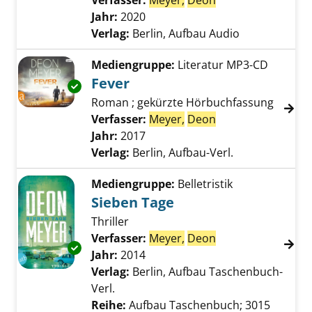
Verfasser:
Meyer,
Deon
Suche nach diese
Jahr:
2020
Verlag:
Berlin, Aufbau Audio
Mediengruppe:
Literatur MP3-CD
Fever
Exemplar-Details von Fever anzeigen
Roman ; gekürzte Hörbuchfassung
Verfasser:
Meyer,
Deon
Suche nach diese
Jahr:
2017
Verlag:
Berlin, Aufbau-Verl.
Mediengruppe:
Belletristik
Sieben Tage
Thriller
Verfasser:
Meyer,
Deon
Suche nach diese
Exemplar-Details von Sieben Tage anzeigen
Jahr:
2014
Verlag:
Berlin, Aufbau Taschenbuch-
Verl.
Reihe:
Aufbau Taschenbuch; 3015