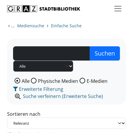
Zum Inhalt springen
Zu den Suchfiltern springen
Zur Trefferliste springen
›
...
›
Mediensuche
Einfache Suche
Wählen Sie die Medienart nach der Sie suchen wollen
Alle
Physische Medien
E-Medien
Erweiterte Filterung
Suche verfeinern (Erweiterte Suche)
Sortieren nach