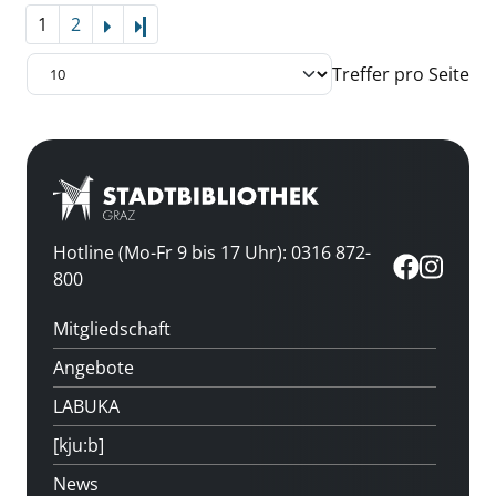
1
2
Letzte Seite
Treffer pro Seite
Hotline (Mo-Fr 9 bis 17 Uhr): 0316 872-
800
Mitgliedschaft
Angebote
LABUKA
[kju:b]
News