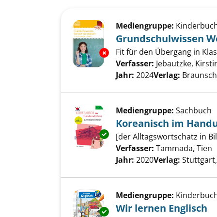
Suchergebnis
Zu den Suchfiltern springen
Mediengruppe:
Kinderbuc
Grundschulwissen Wo
Fit für den Übergang in Klass
Exemplar-Details von Grundsc
Verfasser:
Jebautzke, Kirsti
Jahr:
2024
Verlag:
Braunsch
Mediengruppe:
Sachbuch
Koreanisch im Han
Exemplar-Details von Korean
[der Alltagswortschatz in B
Verfasser:
Tammada, Tien
S
Jahr:
2020
Verlag:
Stuttgart
Mediengruppe:
Kinderbuc
Wir lernen Englisch
Exemplar-Details von Wir lerne