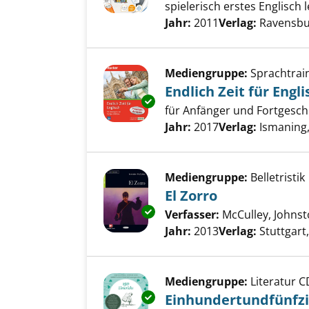
spielerisch erstes Englisch 
Suche nach diesem Verfass
Jahr:
2011
Verlag:
Ravensbu
Mediengruppe:
Sprachtrai
Endlich Zeit für Engli
Exemplar-Details von Endlich Z
für Anfänger und Fortgesch
Suche nach diesem Verfass
Jahr:
2017
Verlag:
Ismaning
Mediengruppe:
Belletristik
El Zorro
Exemplar-Details von El Zorro
Verfasser:
McCulley, Johns
Jahr:
2013
Verlag:
Stuttgart,
Mediengruppe:
Literatur C
Exemplar-Details von Einhunde
Einhundertundfünfzi