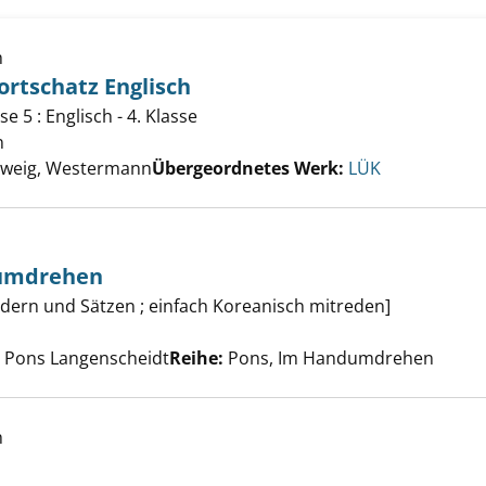
h
rtschatz Englisch
e 5 : Englisch - 4. Klasse
hulwissen Wortschatz Englisch anzeigen
n
Suche nach diesem Verfasser
weig, Westermann
Übergeordnetes Werk:
LÜK
dumdrehen
isch im Handumdrehen anzeigen
ildern und Sätzen ; einfach Koreanisch mitreden]
uche nach diesem Verfasser
, Pons Langenscheidt
Reihe:
Pons, Im Handumdrehen
h
n Englisch anzeigen