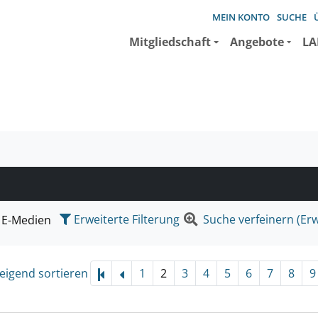
MEIN KONTO
SUCHE
Mitgliedschaft
Angebote
LA
e suchen wollen.
Erweiterte Filterung
Suche verfeinern (Erw
E-Medien
eigend sortieren
1
2
3
4
5
6
7
8
9