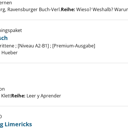
lernen
er
rg, Ravensburger Buch-Verl.
Reihe:
Wieso? Weshalb? Warum?
ningspaket
sch
eit für Englisch anzeigen
rittene ; [Niveau A2-B1] ; [Premium-Ausgabe]
er
, Hueber
 anzeigen
ton
Suche nach diesem Verfasser
 Klett
Reihe:
Leer y Aprender
D
rtundfünfzig Limericks anzeigen
g Limericks