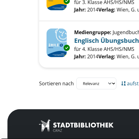
Exemplar-Details von Englisc
für 3. Klasse AHS/HS/NMS
Suche nach diesem Verfass
Jahr:
2014
Verlag:
Wien, G. 
Mediengruppe:
Jugendbuc
Englisch Übungsbuch
Exemplar-Details von Englisc
für 4. Klasse AHS/HS/NMS
Suche nach diesem Verfass
Jahr:
2014
Verlag:
Wien, G. 
Zu den Suchfiltern springen
Sortieren nach
aufst