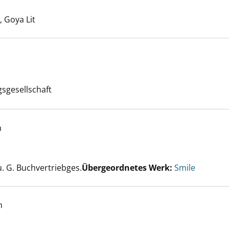
er
 Goya Lit
sgesellschaft
h
h Übungsbuch anzeigen
er
u. G. Buchvertriebges.
Übergeordnetes Werk:
Smile
h