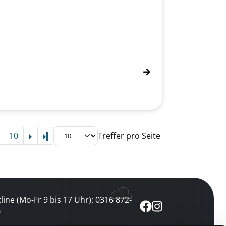
10
Treffer pro Seite
Letzte Seite
line (Mo-Fr 9 bis 17 Uhr): 0316 872-
0