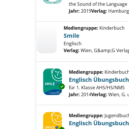
the Sound of the Language
Suche nach diesem Verfass
Jahr:
2019
Verlag:
Hamburg,
Mediengruppe:
Kinderbuch
Smile
Englisch
Verlag:
Wien, G&amp;G Verlag
Mediengruppe:
Kinderbuc
Englisch Übungsbuch
Exemplar-Details von Englisc
für 1. Klasse AHS/HS/NMS
Suche nach diesem Verfass
Jahr:
2014
Verlag:
Wien, G. 
Mediengruppe:
Jugendbuc
Englisch Übungsbuch