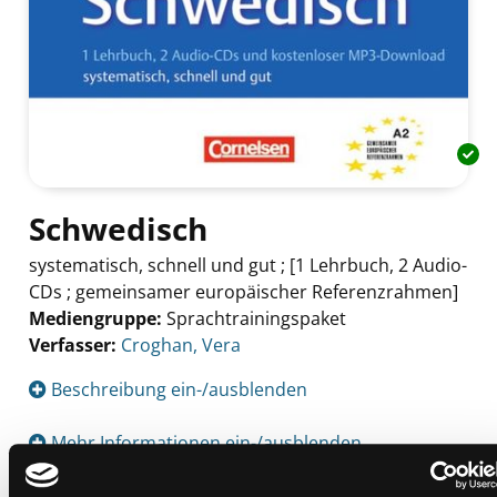
Schwedisch
systematisch, schnell und gut ; [1 Lehrbuch, 2 Audio-
CDs ; gemeinsamer europäischer Referenzrahmen]
Mediengruppe:
Sprachtrainingspaket
Verfasser:
Suche nach diesem Verfasser
Croghan, Vera
Beschreibung ein-/ausblenden
Mehr Informationen ein-/ausblenden