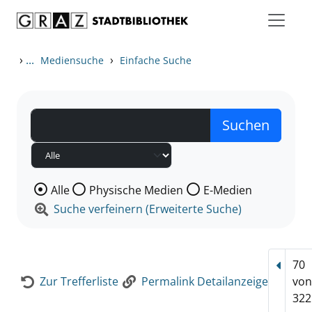
Zum Inhalt springen
Zur Detailanzeige springen
›
...
›
Mediensuche
Einfache Suche
Wählen Sie die Medienart nach der Sie suchen wollen
Alle
Physische Medien
E-Medien
Suche verfeinern (Erweiterte Suche)
70
Vorhe
Zur Trefferliste
Permalink Detailanzeige
vo
322