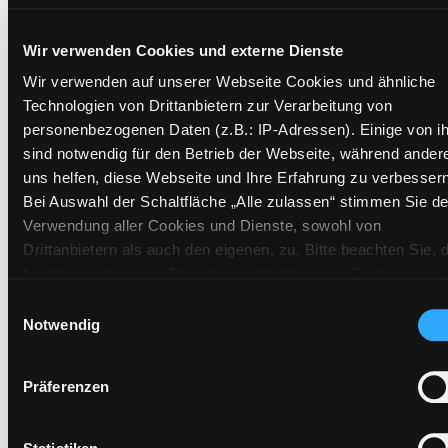
Exemplare
Wir verwenden Cookies und externe Dienste
Wir verwenden auf unserer Webseite Cookies und ähnliche
Zweigstelle:
Zanklhof
Technologien von Drittanbietern zur Verarbeitung von
Signatur:
PK.KS SCHWE
personenbezogenen Daten (z.B.: IP-Adressen). Einige von i
Standort 2:
Depot Andräschule
sind notwendig für den Betrieb der Webseite, während ander
Status:
Verfügbar
uns helfen, diese Webseite und Ihre Erfahrung zu verbessern
Vorbestellungen:
0
Bei Auswahl der Schaltfläche „Alle zulassen“ stimmen Sie de
Verwendung aller Cookies und Dienste, sowohl von
Mediengruppe:
Sprachtrainingspaket
Drittanbietern als auch den eigenen, zu. Bitte beachten Sie, 
Frist:
bei Verwendung von Diensten und Setzen von Cookies von
Barcode:
1107SB04690
Drittanbietern, eine Verarbeitung in unsicheren Drittländern
Einwilligungsauswahl
Standort 3:
(Länder außerhalb des EWR ohne adäquates
Notwendig
Datenschutzniveau) stattfinden kann. In diesem Zusammen
können aktuell Risiken für Betroffene nicht vollständig
Präferenzen
ausgeschlossen werden. Eine Verarbeitung durch solche
Zweigstelle:
Zanklhof
Cookies oder Dienste erfolgt nur, wenn Sie die jeweilige
Einwilligung erteilen („Auswahl erlauben“) oder auf die
Signatur:
PK.KS SCHWE