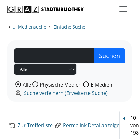
Zum Inhalt springen
Zur Detailanzeige springen
›
...
›
Mediensuche
Einfache Suche
Wählen Sie die Medienart nach der Sie suchen wollen
Alle
Physische Medien
E-Medien
Suche verfeinern (Erweiterte Suche)
10
Vorhe
Zur Trefferliste
Permalink Detailanzeige
vo
198