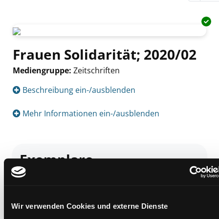
Frauen Solidarität; 2020/02
Mediengruppe:
Zeitschriften
Suche nach diesem Verfasser
Beschreibung ein-/ausblenden
Mehr Informationen ein-/ausblenden
Exemplare
Zweigstelle:
Nord - Geidorf
Signatur:
Z FRA
Wir verwenden Cookies und externe Dienste
Standort 2:
Ausleihe