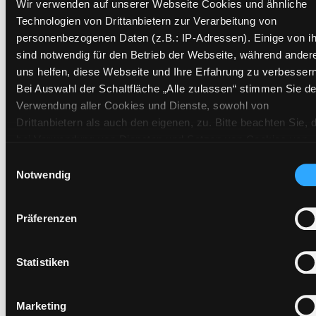
Status:
Verfügbar
Wir verwenden auf unserer Webseite Cookies und ähnliche
Technologien von Drittanbietern zur Verarbeitung von
Vorbestellungen:
0
personenbezogenen Daten (z.B.: IP-Adressen). Einige von i
Mediengruppe:
Zeitschriften
sind notwendig für den Betrieb der Webseite, während ander
Frist:
uns helfen, diese Webseite und Ihre Erfahrung zu verbessern
Barcode:
2008SB01571
Bei Auswahl der Schaltfläche „Alle zulassen“ stimmen Sie de
Standort 3:
Verwendung aller Cookies und Dienste, sowohl von
Drittanbietern als auch den eigenen, zu. Bitte beachten Sie, 
bei Verwendung von Diensten und Setzen von Cookies von
Drittanbietern, eine Verarbeitung in unsicheren Drittländern
Vorbestellen
Einwilligungsauswahl
(Länder außerhalb des EWR ohne adäquates
Notwendig
Medium auf die Postliste setzen
Datenschutzniveau) stattfinden kann. In diesem Zusammen
können aktuell Risiken für Betroffene nicht vollständig
Präferenzen
ausgeschlossen werden. Eine Verarbeitung durch solche
Cookies oder Dienste erfolgt nur, wenn Sie die jeweilige
Einwilligung erteilen („Auswahl erlauben“) oder auf die
Statistiken
Schaltfläche „Alle zulassen“ klicken. Unter dem Punkt „Detai
zeigen“ finden Sie Erklärungen zu den verschiedenen Katego
Hotline (Mo-Fr 9 bis 17 Uhr): 0316 872-
Marketing
von Cookies und ähnlichen Technologien. Selbstverständlich