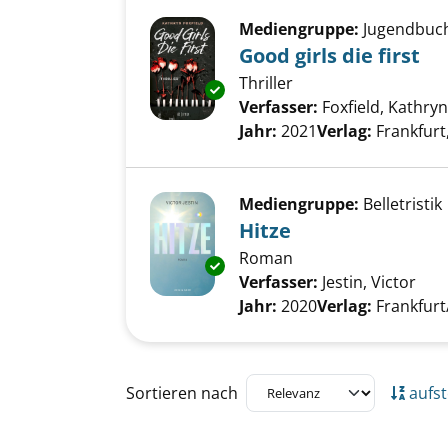
Mediengruppe:
Jugendbuc
Good girls die first
Thriller
Exemplar-Details von Good girls
Verfasser:
Foxfield, Kathryn
Jahr:
2021
Verlag:
Frankfurt,
Mediengruppe:
Belletristik
Hitze
Roman
Exemplar-Details von Hitze an
Verfasser:
Jestin, Victor
Suc
Jahr:
2020
Verlag:
Frankfurt
Zu den Suchfiltern springen
Sortieren nach
aufst