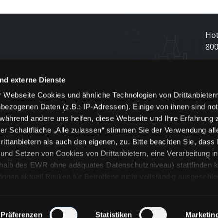
Hot
80
N
nd externe Dienste
 Webseite Cookies und ähnliche Technologien von Drittanbieter
und
bezogenen Daten (z.B.: IP-Adressen). Einige von ihnen sind not
j
 während andere uns helfen, diese Webseite und Ihre Erfahrung 
er Schaltfläche „Alle zulassen“ stimmen Sie der Verwendung all
ittanbietern als auch den eigenen, zu. Bitte beachten Sie, dass 
nd Setzen von Cookies von Drittanbietern, eine Verarbeitung i
rhalb des EWR ohne adäquates Datenschutzniveau) stattfinden k
n aktuell Risiken für Betroffene nicht vollständig ausgeschl
en
lche Cookies oder Dienste erfolgt nur, wenn Sie die jeweilige Ein
n“) oder auf die Schaltfläche „Alle zulassen“ klicken. Unter dem
ie Erklärungen zu den verschiedenen Kategorien von Cookies und
Präferenzen
Statistiken
Marketin