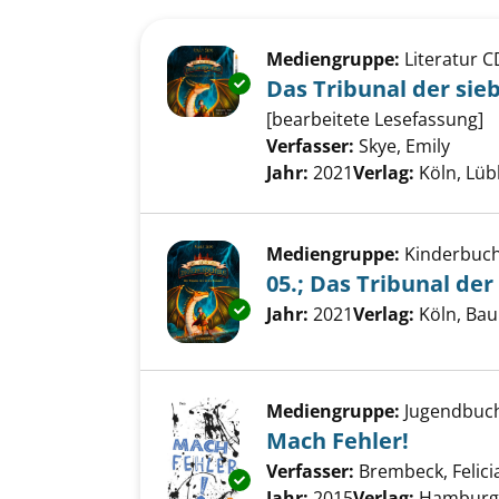
Suchergebnis
Zu den Suchfiltern springen
Mediengruppe:
Literatur C
Exemplar-Details von Das Trib
Das Tribunal der si
[bearbeitete Lesefassung]
Verfasser:
Skye, Emily
Suche
Jahr:
2021
Verlag:
Köln, Lü
Mediengruppe:
Kinderbuc
05.; Das Tribunal de
Exemplar-Details von 05.; Das
Suche nach diesem Verfass
Jahr:
2021
Verlag:
Köln, Ba
Mediengruppe:
Jugendbuc
Mach Fehler!
Verfasser:
Brembeck, Felici
Exemplar-Details von Mach Feh
Jahr:
2015
Verlag:
Hamburg,