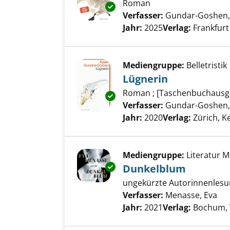
Roman
Exemplar-Details von Ungebet
Verfasser:
Gundar-Goshen, 
Jahr:
2025
Verlag:
Frankfurt
Mediengruppe:
Belletristik
Lügnerin
Roman ; [Taschenbuchausg
Exemplar-Details von Lügnerin
Verfasser:
Gundar-Goshen, 
Jahr:
2020
Verlag:
Zürich, K
Mediengruppe:
Literatur 
Exemplar-Details von Dunkelb
Dunkelblum
ungekürzte Autorinnenles
Verfasser:
Menasse, Eva
Suc
Jahr:
2021
Verlag:
Bochum, 