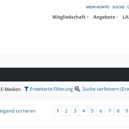
MEIN KONTO
SUCHE
Mitgliedschaft
Angebote
LA
e suchen wollen.
Erweiterte Filterung
Suche verfeinern (Erw
E-Medien
eigend sortieren
1
2
3
4
5
6
7
8
9