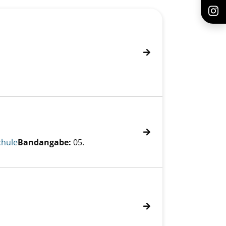
chule
Bandangabe:
05.