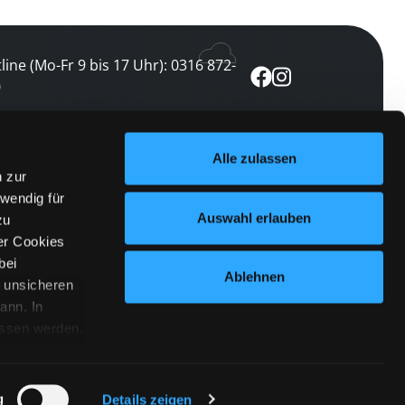
line (Mo-Fr 9 bis 17 Uhr): 0316 872-
0
ewsletter abonnieren
Alle zulassen
n zur
 keine Veranstaltung verpassen
wendig für
etzt abonnieren
Auswahl erlauben
zu
er Cookies
bei
Ablehnen
n unsicheren
ann. In
ossen werden.
Cookies
|
Impressum
|
Datenschutz
willigung
anmelden
 Punkt
 ähnlichen
g
Details zeigen