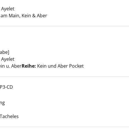
ene Gäste anzeigen
Ayelet
Suche nach diesem Verfasser
 am Main, Kein & Aber
abe]
 anzeigen
Ayelet
Suche nach diesem Verfasser
ein u. Aber
Reihe:
Kein und Aber Pocket
MP3-CD
lum anzeigen
ung
he nach diesem Verfasser
Tacheles