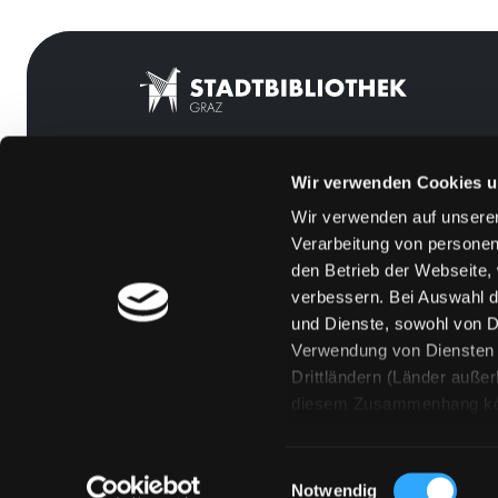
Wir verwenden Cookies u
Mitgliedschaft
Feedback
Wir verwenden auf unserer
Angebote
Kontakt
Verarbeitung von personen
LABUKA
Über uns
den Betrieb der Webseite,
verbessern. Bei Auswahl d
[kju:b]
Jobs
und Dienste, sowohl von Dr
News
Medienwunsch
Verwendung von Diensten u
Drittländern (Länder auße
Veranstaltungen
FAQs
diesem Zusammenhang könne
Standorte
Überweisungsdat
Eine Verarbeitung durch so
erteilen („Auswahl erlaube
Einwilligungsauswahl
„Details zeigen“ finden S
Notwendig