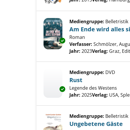
Mediengruppe:
Belletristik
Am Ende wird alles s
Roman
Exemplar-Details von Am Ende 
Verfasser:
Schmölzer, Augu
Jahr:
2023
Verlag:
Graz, Edi
Mediengruppe:
DVD
Rust
Legende des Westens
Exemplar-Details von Rust anz
Suche nach diesem Verfass
Jahr:
2025
Verlag:
USA, Spl
Mediengruppe:
Belletristik
Ungebetene Gäste