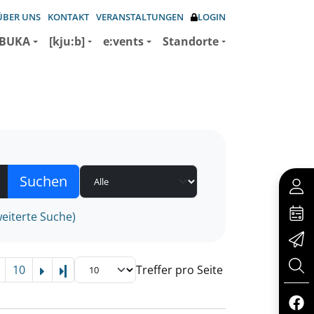
ÜBER UNS
KONTAKT
VERANSTALTUNGEN
LOGIN
BUKA
[kju:b]
e:vents
Standorte
eiterte Suche)
10
Treffer pro Seite
Letzte Seite