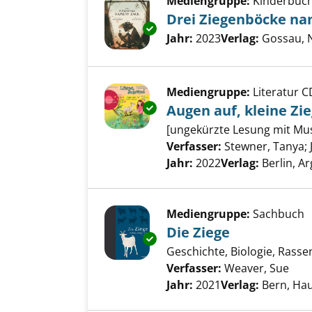
Mediengruppe:
Kinderbuc
Drei Ziegenböcke na
Exemplar-Details von Drei Zi
Suche nach diesem Verfass
Jahr:
2023
Verlag:
Gossau, 
Mediengruppe:
Literatur C
Exemplar-Details von Augen auf
Augen auf, kleine Zie
[ungekürzte Lesung mit Mus
Verfasser:
Stewner, Tanya
;
Jahr:
2022
Verlag:
Berlin, 
Mediengruppe:
Sachbuch
Die Ziege
Exemplar-Details von Die Zieg
Geschichte, Biologie, Rasse
Verfasser:
Weaver, Sue
Such
Jahr:
2021
Verlag:
Bern, Ha