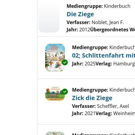
Mediengruppe:
Kinderbuch
Die Ziege
Verfasser:
Noblet, Jean F.
Jahr:
2012
Übergeordnetes W
Mediengruppe:
Kinderbuc
02; Schlittenfahrt mi
Exemplar-Details von 02; Schli
Suche nach diesem Verfass
Jahr:
2025
Verlag:
Hamburg,
Mediengruppe:
Kinderbuc
Exemplar-Details von Zick die 
Zick die Ziege
Verfasser:
Scheffler, Axel
Su
Jahr:
2021
Verlag:
Weinheim