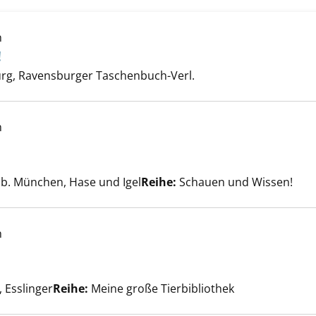
h
 sucht Mama! anzeigen
!
er
rg, Ravensburger Taschenbuch-Verl.
h
e anzeigen
Suche nach diesem Verfasser
b. München, Hase und Igel
Reihe:
Schauen und Wissen!
h
e anzeigen
che nach diesem Verfasser
, Esslinger
Reihe:
Meine große Tierbibliothek