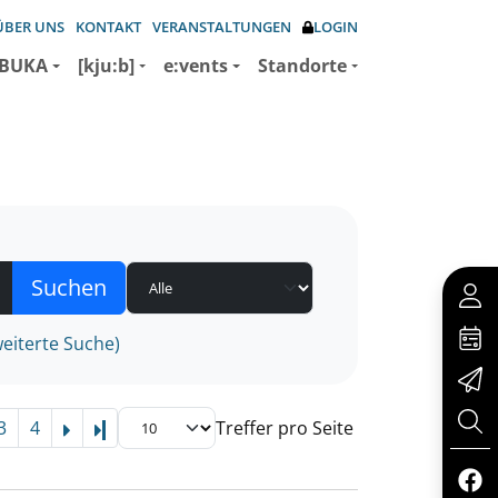
ÜBER UNS
KONTAKT
VERANSTALTUNGEN
LOGIN
BUKA
[kju:b]
e:vents
Standorte
eiterte Suche)
3
4
Treffer pro Seite
Letzte Seite