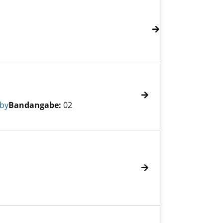
kby
Bandangabe:
02