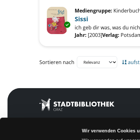
Mediengruppe:
Kinderbuc
Sissi
Exemplar-Details von Sissi anz
ich geb dir was, was du nich
Suche nach diesem Verfass
Jahr:
[2003]
Verlag:
Potsdam
Zu den Suchfiltern springen
Sortieren nach
aufst
Wir verwenden Cookies u
Mitgliedschaft
Feedback