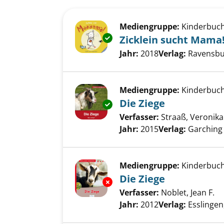
Suchergebnis
Zu den Suchfiltern springen
Mediengruppe:
Kinderbuc
Exemplar-Details von Zicklein
Zicklein sucht Mama
Suche nach diesem Verfass
Jahr:
2018
Verlag:
Ravensbu
Mediengruppe:
Kinderbuc
Die Ziege
Exemplar-Details von Die Zieg
Verfasser:
Straaß, Veronika
Jahr:
2015
Verlag:
Garching 
Mediengruppe:
Kinderbuc
Die Ziege
Exemplar-Details von Die Zieg
Verfasser:
Noblet, Jean F.
Su
Jahr:
2012
Verlag:
Esslingen