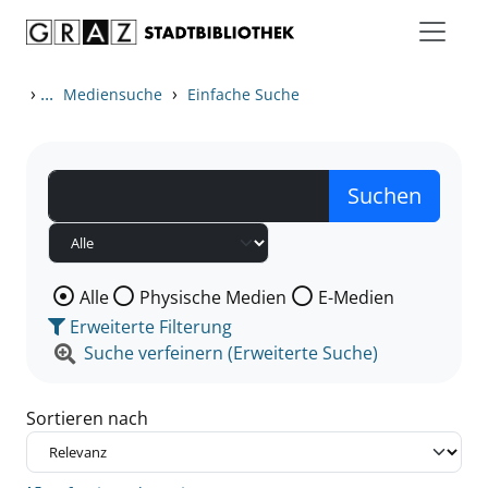
Zum Inhalt springen
Zu den Suchfiltern springen
Zur Trefferliste springen
›
...
›
Mediensuche
Einfache Suche
Wählen Sie die Medienart nach der Sie suchen wollen
Alle
Physische Medien
E-Medien
Erweiterte Filterung
Suche verfeinern (Erweiterte Suche)
Sortieren nach