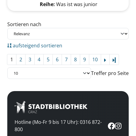
Reihe:
Was ist was junior
Zu den Suchfiltern springen
Sortieren nach
aufsteigend sortieren
1
2
3
4
5
6
7
8
9
10
Letzte Se
Treffer pro Seite
Hotline (Mo-Fr 9 bis 17 Uhr): 0316 872-
800