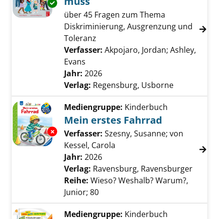
muss
Exemplar-Details von Warum Rassismus weg
über 45 Fragen zum Thema
Diskriminierung, Ausgrenzung und
Toleranz
Verfasser:
Akpojaro, Jordan
;
Ashley,
Evans
Suche nach diesem Verfasser
Jahr:
2026
Verlag:
Regensburg, Usborne
Mediengruppe:
Kinderbuch
Mein erstes Fahrrad
Exemplar-Details von Mein erstes Fahrrad an
Verfasser:
Szesny, Susanne
;
von
Kessel, Carola
Suche nach diesem Verfass
Jahr:
2026
Verlag:
Ravensburg, Ravensburger
Reihe:
Wieso? Weshalb? Warum?,
Junior; 80
Mediengruppe:
Kinderbuch