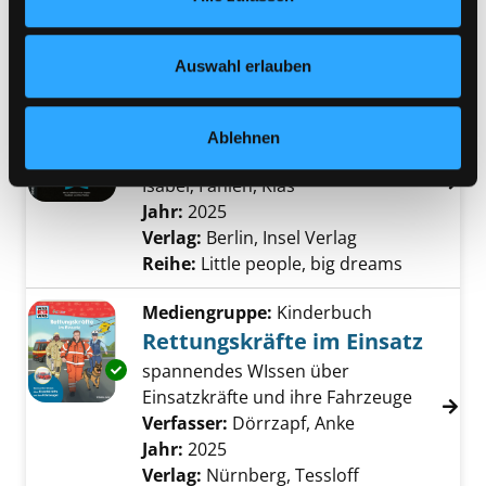
Christian
Suche nach diesem Verfasser
Jahr:
2025
Verlag:
Hamburg, Carlsen
Nähere Informationen finden Sie in unserer
Reihe:
Mach mit
Datenschutzerklärung
und in unserem
Impressum
.
Auswahl erlauben
Mediengruppe:
Kinderbuch
Yves Saint Laurent
Ablehnen
Verfasser:
Sánchez Vegara, María
Exemplar-Details von Yves Saint Laurent anz
Isabel
;
Fahlén, Klas
Suche nach diesem Ver
Jahr:
2025
Verlag:
Berlin, Insel Verlag
Reihe:
Little people, big dreams
Mediengruppe:
Kinderbuch
Rettungskräfte im Einsatz
Exemplar-Details von Rettungskräfte im Eins
spannendes WIssen über
Einsatzkräfte und ihre Fahrzeuge
Verfasser:
Dörrzapf, Anke
Suche nach die
Jahr:
2025
Verlag:
Nürnberg, Tessloff