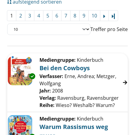
aufsteigend sortieren
1
2
3
4
5
6
7
8
9
10
Letzte Se
Treffer pro Seite
Suchergebnis
Zu den Suchfiltern springen
Mediengruppe:
Kinderbuch
Bei den Cowboys
Exemplar-Details von Bei den Cowboys anzei
Verfasser:
Erne, Andrea
;
Metzger,
Wolfgang
Suche nach diesem Verfasser
Jahr:
2008
Verlag:
Ravensburg, Ravensburger
Reihe:
Wieso? Weshalb? Warum?
Mediengruppe:
Kinderbuch
Warum Rassismus weg