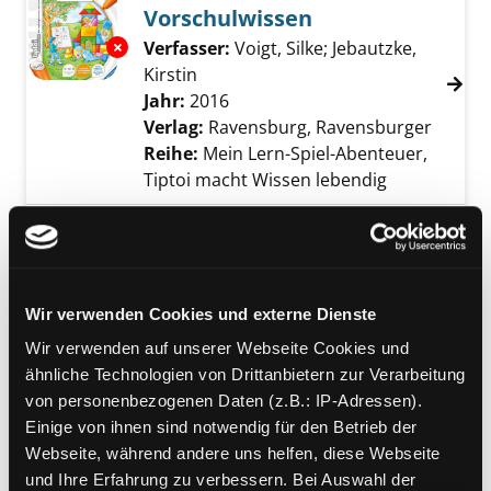
Vorschulwissen
Exemplar-Details von Vorschulwissen anzeig
Verfasser:
Voigt, Silke
;
Jebautzke,
Kirstin
Suche nach diesem Verfasser
Jahr:
2016
Verlag:
Ravensburg, Ravensburger
Reihe:
Mein Lern-Spiel-Abenteuer,
Tiptoi macht Wissen lebendig
Mediengruppe:
Kinderbuch
Kennen wir uns?
Unsere geheimen Gemeinsamkeiten
Exemplar-Details von Kennen wir uns? anzei
Verfasser:
Ludwig, Franziska
Suche nach d
Wir verwenden Cookies und externe Dienste
Jahr:
2025
Wir verwenden auf unserer Webseite Cookies und
Verlag:
Leipzig, Klett Kinderbuch
ähnliche Technologien von Drittanbietern zur Verarbeitung
von personenbezogenen Daten (z.B.: IP-Adressen).
Mediengruppe:
Kinderbuch
Einige von ihnen sind notwendig für den Betrieb der
Coco
Webseite, während andere uns helfen, diese Webseite
Verfasser:
Sánchez Vegara, María
Exemplar-Details von Coco anzeigen
und Ihre Erfahrung zu verbessern. Bei Auswahl der