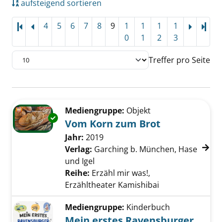
aufsteigend sortieren
4
5
6
7
8
9
1
1
1
1
Letz
0
1
2
3
Treffer pro Seite
Suchergebnis
Zu den Suchfiltern springen
Mediengruppe:
Objekt
Exemplar-Details von Vom Korn zum Brot an
Vom Korn zum Brot
Suche nach diesem Verfasser
Jahr:
2019
Verlag:
Garching b. München, Hase
und Igel
Reihe:
Erzähl mir was!,
Erzähltheater Kamishibai
Mediengruppe:
Kinderbuch
Mein erstes Ravensburger