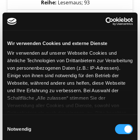
Reihe:
Lesemaus; 93
Mediengruppe:
Kinderbuch
Ich hab einen Freund, der
Exemplar-Details von Ich hab einen Freund, d
ist Lokführer
Suche nach diesem Verfasser
Jahr:
2001
Wir verwenden Cookies und externe Dienste
Verlag:
Hamburg, Carlsen-Verl.
Wir verwenden auf unserer Webseite Cookies und
Reihe:
Lesemaus; 48
ähnliche Technologien von Drittanbietern zur Verarbeitung
von personenbezogenen Daten (z.B.: IP-Adressen).
Mediengruppe:
Kinderbuch
Einige von ihnen sind notwendig für den Betrieb der
Ich hab eine Freundin, die
Webseite, während andere uns helfen, diese Webseite
Exemplar-Details von Ich hab eine Freundin, d
ist Tierärztin
und Ihre Erfahrung zu verbessern. Bei Auswahl der
Suche nach diesem Verfasser
Jahr:
2014
Schaltfläche „Alle zulassen“ stimmen Sie der
Verlag:
Hamburg, Carlsen-Verl.
Verwendung aller Cookies und Dienste, sowohl von
Reihe:
Lesemaus; 89
Drittanbietern als auch den eigenen, zu. Bitte beachten
Sie, dass bei Verwendung von Diensten und Setzen von
Einwilligungsauswahl
Mediengruppe:
Kinderbuch
Cookies von Drittanbietern, eine Verarbeitung in
Notwendig
Große Erfinderinnen und
unsicheren Drittländern (Länder außerhalb des EWR