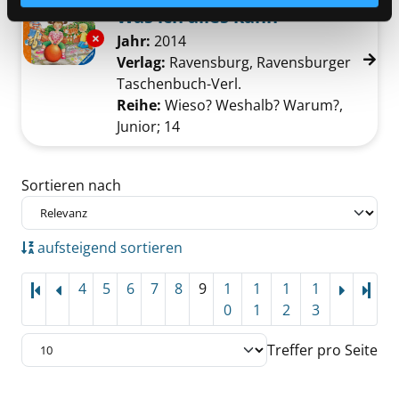
Was ich alles kann
Exemplar-Details von Was ich alles kann anz
Suche nach diesem Verfasser
Jahr:
2014
Verlag:
Ravensburg, Ravensburger
Taschenbuch-Verl.
Reihe:
Wieso? Weshalb? Warum?,
Junior; 14
Zu den Suchfiltern springen
Sortieren nach
aufsteigend sortieren
4
5
6
7
8
9
1
1
1
1
Letz
0
1
2
3
Treffer pro Seite