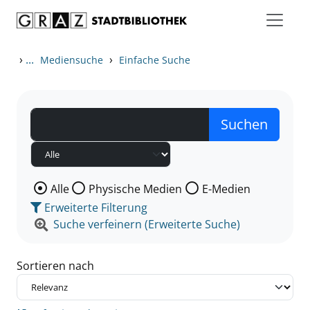
Zum Inhalt springen
Zu den Suchfiltern springen
Zur Trefferliste springen
›
...
›
Mediensuche
Einfache Suche
Wählen Sie die Medienart nach der Sie suchen wollen
Alle
Physische Medien
E-Medien
Erweiterte Filterung
Suche verfeinern (Erweiterte Suche)
Sortieren nach