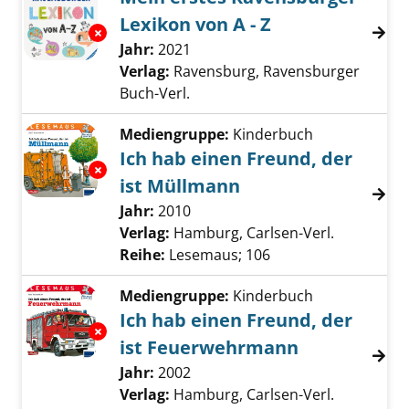
Lexikon von A - Z
Exemplar-Details von Mein erstes Ravensburg
Suche nach diesem Verfasser
Jahr:
2021
Verlag:
Ravensburg, Ravensburger
Buch-Verl.
Mediengruppe:
Kinderbuch
Ich hab einen Freund, der
Exemplar-Details von Ich hab einen Freund, 
ist Müllmann
Suche nach diesem Verfasser
Jahr:
2010
Verlag:
Hamburg, Carlsen-Verl.
Reihe:
Lesemaus; 106
Mediengruppe:
Kinderbuch
Ich hab einen Freund, der
Exemplar-Details von Ich hab einen Freund,
ist Feuerwehrmann
Suche nach diesem Verfasser
Jahr:
2002
Verlag:
Hamburg, Carlsen-Verl.