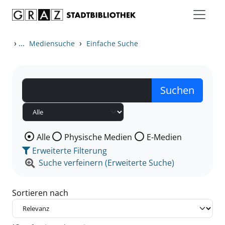
Zum Inhalt springen
Zu den Suchfiltern springen
Zur Trefferliste springen
›
...
›
Mediensuche
Einfache Suche
Wählen Sie die Medienart nach der Sie suchen wollen
Alle
Physische Medien
E-Medien
Erweiterte Filterung
Suche verfeinern (Erweiterte Suche)
Sortieren nach