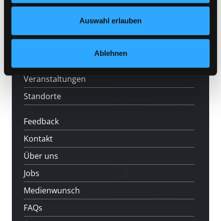
Nähere Informationen finden Sie in unserer
Angebote
Datenschutzerklärung
und in unserem
Impressum
.
Auswahl erlauben
LABUKA
[kju:b]
Ablehnen
News
Veranstaltungen
Standorte
Feedback
Kontakt
Über uns
Jobs
Medienwunsch
FAQs