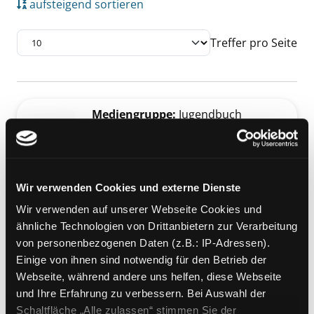
aufsteigend sortieren
Treffer pro Seite
Suchergebnis
Zu den Suchfiltern springen
Mediengruppe:
Jugendbuch
Wie ein leeres Blatt
[graphic novel]
Verfasser:
Boulet
Jahr:
2013
Wir verwenden Cookies und externe Dienste
Übergeordnetes Werk:
Akzeptanz
Wir verwenden auf unserer Webseite Cookies und
und Toleranz - Sexuelle Vielfalt
ähnliche Technologien von Drittanbietern zur Verarbeitung
von personenbezogenen Daten (z.B.: IP-Adressen).
Mediengruppe:
Belletristik
Einige von ihnen sind notwendig für den Betrieb der
Wie ein leeres Blatt
Webseite, während andere uns helfen, diese Webseite
[graphic novel]
und Ihre Erfahrung zu verbessern. Bei Auswahl der
Exemplar-Details von Wie ein leeres Blatt an
Verfasser:
Boulet
Suche nach diesem Verf
Schaltfläche „Alle zulassen“ stimmen Sie der