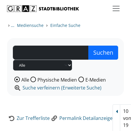
Zum Inhalt springen
Zur Detailanzeige springen
›
...
›
Mediensuche
Einfache Suche
Wählen Sie die Medienart nach der Sie suchen wollen
Alle
Physische Medien
E-Medien
Suche verfeinern (Erweiterte Suche)
10
Vorhe
Zur Trefferliste
Permalink Detailanzeige
vo
19