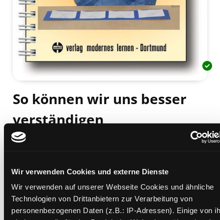
So können wir uns besser
verständigen
Gebärden als Hilfe zum Spracherwerb und zur
Förderung der Kommunikationsfähigkeit bei
nichtsprechenden Kindern
Mediengruppe:
Sachbuch
Wir verwenden Cookies und externe Dienste
Verfasser:
Suche nach diesem Verfasser
Köhnen, Monika
;
Roth, Heike
Wir verwenden auf unserer Webseite Cookies und ähnliche
Technologien von Drittanbietern zur Verarbeitung von
Beschreibung ein-/ausblenden
personenbezogenen Daten (z.B.: IP-Adressen). Einige von i