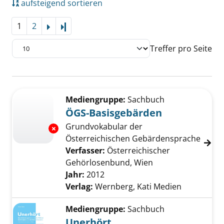
aufsteigend sortieren
1
2
Letzte Seite
Treffer pro Seite
Suchergebnis
Zu den Suchfiltern springen
Mediengruppe:
Sachbuch
ÖGS-Basisgebärden
Grundvokabular der
Exemplar-Details von ÖGS-Basisgebärden an
Österreichischen Gebärdensprache
Verfasser:
Österreichischer
Gehörlosenbund, Wien
Suche nach diesem
Jahr:
2012
Verlag:
Wernberg, Kati Medien
Mediengruppe:
Sachbuch
Unerhört