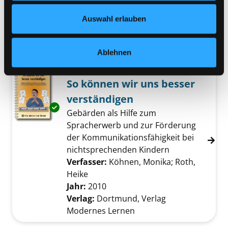
eine Gebärdenfibel für Kinder
Datenschutzerklärung
und in unserem
Impressum
.
Auswahl erlauben
Verfasser:
Mahrol, Ulrike
;
Lorenzen,
Tinka
;
Münchberger, Ute
Suche nach dies
Jahr:
2010
Ablehnen
Mediengruppe:
Sachbuch
So können wir uns besser
verständigen
Exemplar-Details von So können wir uns bes
Gebärden als Hilfe zum
Spracherwerb und zur Förderung
der Kommunikationsfähigkeit bei
nichtsprechenden Kindern
Verfasser:
Köhnen, Monika
;
Roth,
Heike
Suche nach diesem Verfasser
Jahr:
2010
Verlag:
Dortmund, Verlag
Modernes Lernen