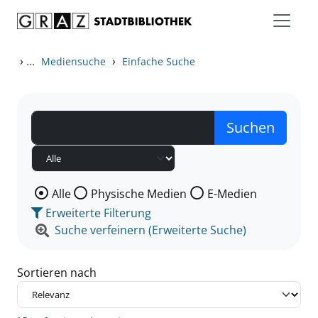
Zum Inhalt springen
Zu den Suchfiltern springen
Zur Trefferliste springen
›
...
›
Mediensuche
Einfache Suche
Wählen Sie die Medienart nach der Sie suchen wollen
Alle
Physische Medien
E-Medien
Erweiterte Filterung
Suche verfeinern (Erweiterte Suche)
Sortieren nach