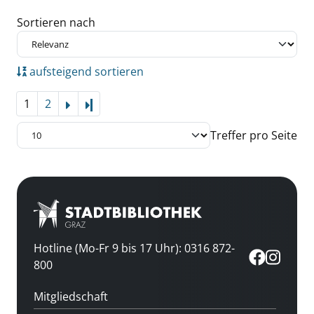
Zu den Suchfiltern springen
Sortieren nach
aufsteigend sortieren
1
2
Letzte Seite
Treffer pro Seite
Hotline (Mo-Fr 9 bis 17 Uhr): 0316 872-
800
Mitgliedschaft