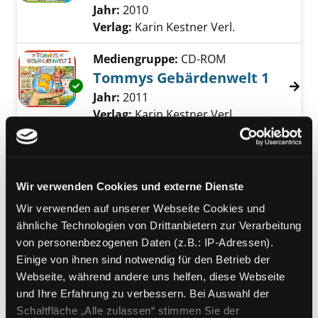
Suche nach diesem Verfasser
Jahr:
2010
Verlag:
Karin Kestner Verl.
Mediengruppe:
CD-ROM
Tommys Gebärdenwelt 1
Exemplar-Details von Tommys Gebärdenwelt
Suche nach diesem Verfasser
Jahr:
2011
Verlag:
Karin Kestner Verl.
Mediengruppe:
DVD
Kasimir - mit
Exemplar-Details von Kasimir - mit Gebärde
Gebärdensprache
Wir verwenden Cookies und externe Dienste
Kasimir tischlert - Kasimir lässt
Wir verwenden auf unserer Webseite Cookies und
Frippe machen
ähnliche Technologien von Drittanbietern zur Verarbeitung
Suche nach diesem Verfasser
Jahr:
2013
von personenbezogenen Daten (z.B.: IP-Adressen).
Verlag:
Karin Kestner Verl.
Einige von ihnen sind notwendig für den Betrieb der
Webseite, während andere uns helfen, diese Webseite
Mediengruppe:
DVD
und Ihre Erfahrung zu verbessern. Bei Auswahl der
Regenbogenfisch - mit
Schaltfläche „Alle zulassen“ stimmen Sie der
Exemplar-Details von Regenbogenfisch - mi