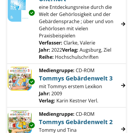
eine Entdeckungsreise durch die
Exemplar-Details von Unerhört anzeigen
Welt der Gehörlosigkeit und der
Gebärdensprache ; über und von
Gehörlosen mit vielen
Praxisbeispielen
Verfasser:
Clarke, Valerie
Suche nach dies
Jahr:
2022
Verlag:
Augsburg, Ziel
Reihe:
Hochschulschriften
Mediengruppe:
CD-ROM
Tommys Gebärdenwelt 3
Exemplar-Details von Tommys Gebärdenwelt
mit Tommys erstem Lexikon
Suche nach diesem Verfasser
Jahr:
2009
Verlag:
Karin Kestner Verl.
Mediengruppe:
CD-ROM
Tommys Gebärdenwelt 2
Exemplar-Details von Tommys Gebärdenwelt
Tommy und Tina