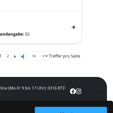
andangabe:
02
1
2
Treffer pro Seite
Letzte Seite
line (Mo-Fr 9 bis 17 Uhr): 0316 872-
0