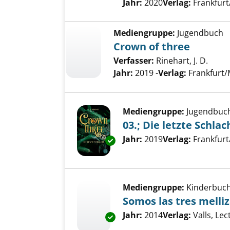
Jahr:
2020
Verlag:
Frankfurt
Mediengruppe:
Jugendbuch
Crown of three
Verfasser:
Rinehart, J. D.
Jahr:
2019 -
Verlag:
Frankfurt/
Mediengruppe:
Jugendbuc
03.; Die letzte Schlac
Suche nach diesem Verfass
Jahr:
2019
Verlag:
Frankfurt
Exemplar-Details von 03.; Die l
Mediengruppe:
Kinderbuc
Somos las tres melli
Suche nach diesem Verfass
Jahr:
2014
Verlag:
Valls, Lec
Exemplar-Details von Somos las