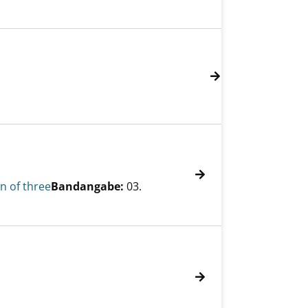
n of three
Bandangabe:
03.