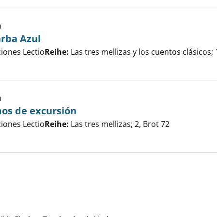
h
arba Azul
er
ciones Lectio
Reihe:
Las tres mellizas y los cuentos clásicos; 
mellizas y Barba Azul anzeigen
h
mos de excursión
er
ciones Lectio
Reihe:
Las tres mellizas; 2, Brot 72
 mellizas vamos de excursión anzeigen
ch verliebt anzeigen
e nach diesem Verfasser