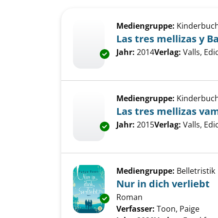
Suchergebnis
Zu den Suchfiltern springen
Mediengruppe:
Kinderbuc
Las tres mellizas y B
Suche nach diesem Verfass
Jahr:
2014
Verlag:
Valls, Edi
Exemplar-Details von Las tres 
Mediengruppe:
Kinderbuc
Las tres mellizas va
Suche nach diesem Verfass
Jahr:
2015
Verlag:
Valls, Edi
Exemplar-Details von Las tres
Mediengruppe:
Belletristik
Nur in dich verliebt
Roman
Exemplar-Details von Nur in di
Verfasser:
Toon, Paige
Such