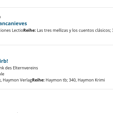
h
lancanieves
er
ciones Lectio
Reihe:
Las tres mellizas y los cuentos clásicos; 3
mellizas y Blancanieves anzeigen
irb!
ank des Elternvereins
dich oder stirb! anzeigen
ole
Suche nach diesem Verfasser
k, Haymon Verlag
Reihe:
Haymon tb; 340, Haymon Krimi