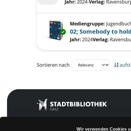
Jahr:
2024-
Verlag:
Ravensburg
Mediengruppe:
Jugendbuc
02; Somebody to hol
Exemplar-Details von 02; Some
Suche nach diesem Verfass
Jahr:
2024
Verlag:
Ravensbu
Zu den Suchfiltern springen
Sortieren nach
aufst
Wir verwenden Cookies u