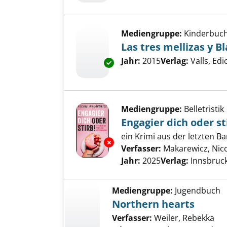
Mediengruppe:
Kinderbuc
Las tres mellizas y B
Suche nach diesem Verfass
Jahr:
2015
Verlag:
Valls, Edi
Exemplar-Details von Las tres 
Mediengruppe:
Belletristik
Engagier dich oder st
ein Krimi aus der letzten B
Exemplar-Details von Engagier 
Verfasser:
Makarewicz, Nic
Jahr:
2025
Verlag:
Innsbruc
Mediengruppe:
Jugendbuch
Northern hearts
Verfasser:
Weiler, Rebekka