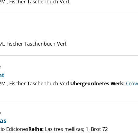
/M., Fischer Taschenbuch-Verl.
M., Fischer Taschenbuch-Verl.
h
ht
er
/M., Fischer Taschenbuch-Verl.
Übergeordnetes Werk:
Crow
etzte Schlacht anzeigen
h
zas
er
tio Ediciones
Reihe:
Las tres mellizas; 1, Brot 72
 tres mellizas anzeigen