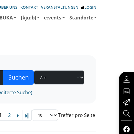
ÜBER UNS
KONTAKT
VERANSTALTUNGEN
LOGIN
BUKA
[kju:b]
e:vents
Standorte
eiterte Suche)
1
2
Treffer pro Seite
Letzte Seite