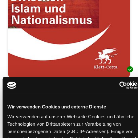
Die Türkei
Zerreißprobe zwischen Islam und Nationalismus
Wir verwenden Cookies und externe Dienste
Mediengruppe:
Sachbuch
Verfasser:
Suche nach diesem Verfasser
Schweizer, Gerhard
Wir verwenden auf unserer Webseite Cookies und ähnliche
Technologien von Drittanbietern zur Verarbeitung von
Beschreibung ein-/ausblenden
personenbezogenen Daten (z.B.: IP-Adressen). Einige von