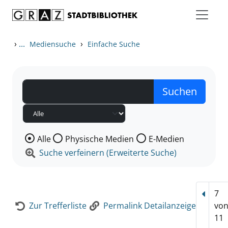
Zum Inhalt springen
Zur Detailanzeige springen
›
...
›
Mediensuche
Einfache Suche
Wählen Sie die Medienart nach der Sie suchen wollen
Alle
Physische Medien
E-Medien
Suche verfeinern (Erweiterte Suche)
7
Vorhe
Zur Trefferliste
Permalink Detailanzeige
vo
11