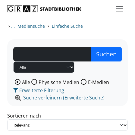
Zum Inhalt springen
Zu den Suchfiltern springen
Zur Trefferliste springen
›
...
›
Mediensuche
Einfache Suche
Wählen Sie die Medienart nach der Sie suchen wollen
Alle
Physische Medien
E-Medien
Erweiterte Filterung
Suche verfeinern (Erweiterte Suche)
Sortieren nach