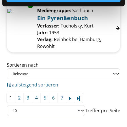
Exemplar-Details von Ein Pyrenäenbuch anze
Mediengruppe:
Sachbuch
Ein Pyrenäenbuch
Verfasser:
Tucholsky, Kurt
Suche nach die
Jahr:
1953
Verlag:
Reinbek bei Hamburg,
Rowohlt
Zu den Suchfiltern springen
Sortieren nach
aufsteigend sortieren
1
2
3
4
5
6
7
Letzte Seite
Treffer pro Seite