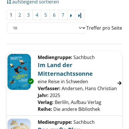
aufsteigend sortieren
1
2
3
4
5
6
7
Letzte Seite
Treffer pro Seite
Suchergebnis
Zu den Suchfiltern springen
Mediengruppe:
Sachbuch
Im Land der
Mitternachtssonne
Exemplar-Details von Im Land der Mitternac
eine Reise in Schweden
Verfasser:
Andersen, Hans Christian
Suche
Jahr:
2025
Verlag:
Berliln, Aufbau Verlag
Reihe:
Die andere Bibliothek
Mediengruppe:
Sachbuch