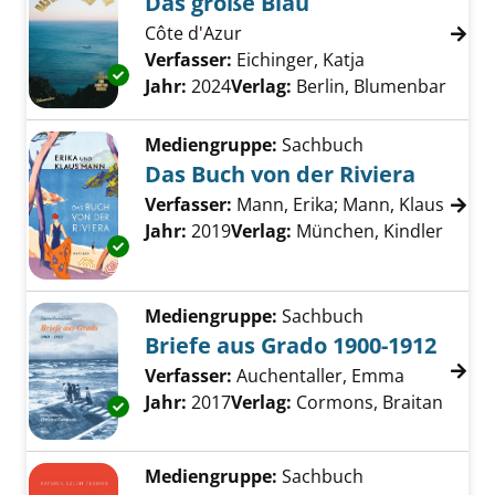
Das große Blau
Côte d'Azur
Verfasser:
Eichinger, Katja
Suche nach die
Exemplar-Details von Das große Blau anzeig
Jahr:
2024
Verlag:
Berlin, Blumenbar
Mediengruppe:
Sachbuch
Das Buch von der Riviera
Verfasser:
Mann, Erika
;
Mann, Klaus
Suche
Jahr:
2019
Verlag:
München, Kindler
Exemplar-Details von Das Buch von der Rivie
Mediengruppe:
Sachbuch
Briefe aus Grado 1900-1912
Verfasser:
Auchentaller, Emma
Suche nac
Jahr:
2017
Verlag:
Cormons, Braitan
Exemplar-Details von Briefe aus Grado 1900-
Mediengruppe:
Sachbuch