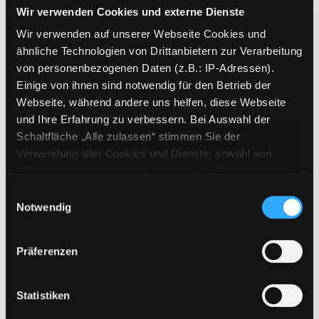
Exemplar-Details von 04.; Der Teufel ist los a
Wir verwenden Cookies und externe Dienste
Verlag:
Bindlach, Loewe-Verl.
Übergeordnetes Werk:
Luzifer
Wir verwenden auf unserer Webseite Cookies und
junior
ähnliche Technologien von Drittanbietern zur Verarbeitung
Bandangabe:
04.
von personenbezogenen Daten (z.B.: IP-Adressen).
Einige von ihnen sind notwendig für den Betrieb der
Mediengruppe:
eAudio
Webseite, während andere uns helfen, diese Webseite
Die gefährliche
und Ihre Erfahrung zu verbessern. Bei Auswahl der
Hexenmission [Lesung]
Schaltfläche „Alle zulassen“ stimmen Sie der
Verwendung aller Cookies und Dienste, sowohl von
Suche nach diesem Verfasser
Jahr:
2008
Verlag:
Audiolino
Drittanbietern als auch den eigenen, zu. Bitte beachten
Sie, dass bei Verwendung von Diensten und Setzen von
Mediengruppe:
DVD
Einwilligungsauswahl
Cookies von Drittanbietern, eine Verarbeitung in
Notwendig
Diabolic - Gefäß des Teufels
unsicheren Drittländern (Länder außerhalb des EWR
Suche nach diesem Verfasser
Jahr:
2025
Exemplar-Details von Diabolic - Gefäß des Te
ohne adäquates Datenschutzniveau) stattfinden kann. In
Verlag:
Australien, Spirit Media
Präferenzen
diesem Zusammenhang können aktuell Risiken für
Betroffene nicht vollständig ausgeschlossen werden.
Mediengruppe:
Belletristik
Eine Verarbeitung durch solche Cookies oder Dienste
Dienstanweisung für einen
Statistiken
erfolgt nur, wenn Sie die jeweilige Einwilligung erteilen