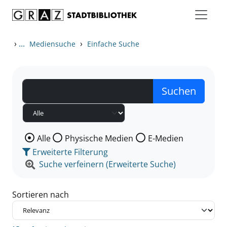
Zum Inhalt springen
Zu den Suchfiltern springen
Zur Trefferliste springen
›
...
›
Mediensuche
Einfache Suche
Wählen Sie die Medienart nach der Sie suchen wollen
Alle
Physische Medien
E-Medien
Erweiterte Filterung
Suche verfeinern (Erweiterte Suche)
Sortieren nach