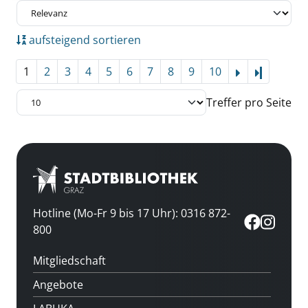
aufsteigend sortieren
1
2
3
4
5
6
7
8
9
10
Letzte Se
Treffer pro Seite
Hotline (Mo-Fr 9 bis 17 Uhr): 0316 872-
800
Mitgliedschaft
Angebote