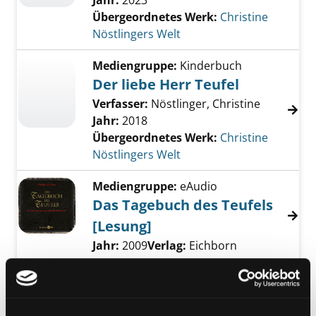
Jahr:
2023
Übergeordnetes Werk:
Christine
Nöstlingers Welt
Mediengruppe:
Kinderbuch
Der liebe Herr Teufel
Verfasser:
Nöstlinger, Christine
Jahr:
2018
Übergeordnetes Werk:
Christine
Nöstlingers Welt
Mediengruppe:
eAudio
Das Tagebuch des Teufels
[Lesung]
Suche nach diesem Verfasser
Jahr:
2009
Verlag:
Eichborn
Mediengruppe:
Kinderbuch
04.; Der Teufel ist los
Suche nach diesem Verfasser
Jahr:
2018