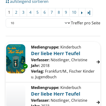
aufsteigend sortieren
1
2
3
4
5
6
7
8
9
10
Letzte Se
Treffer pro Seite
Suchergebnis
Zu den Suchfiltern springen
Mediengruppe:
Kinderbuch
Der liebe Herr Teufel
Verfasser:
Nöstlinger, Christine
Suche nac
Jahr:
2018
Exemplar-Details von Der liebe Herr Teufel a
Verlag:
Frankfurt/M., Fischer Kinder
u. Jugendbuch
Mediengruppe:
Kinderbuch
Der liebe Herr Teufel
Verfasser:
Nöstlinger, Christine