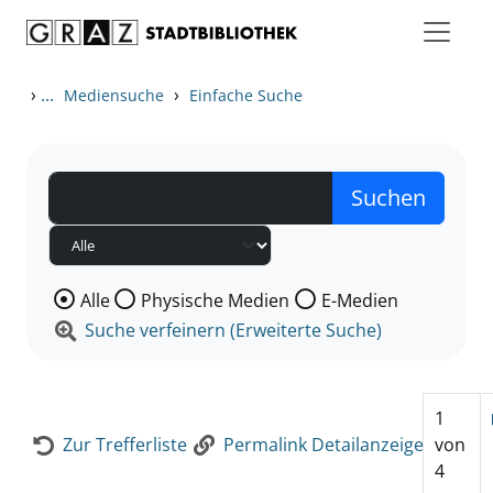
Zum Inhalt springen
Zur Detailanzeige springen
›
...
›
Mediensuche
Einfache Suche
Wählen Sie die Medienart nach der Sie suchen wollen
Alle
Physische Medien
E-Medien
Suche verfeinern (Erweiterte Suche)
1
Zur Trefferliste
Permalink Detailanzeige
von
4