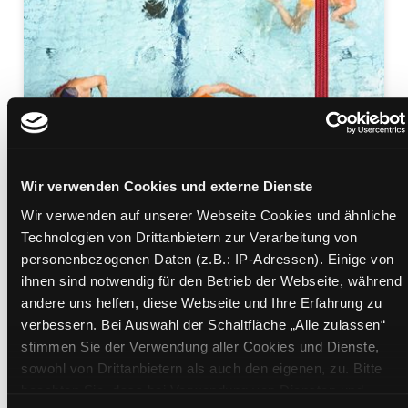
Wir verwenden Cookies und externe Dienste
Budapest
Wir verwenden auf unserer Webseite Cookies und ähnliche
Technologien von Drittanbietern zur Verarbeitung von
Mediengruppe:
Sachbuch
personenbezogenen Daten (z.B.: IP-Adressen). Einige von
Suche nach diesem Verfasser
ihnen sind notwendig für den Betrieb der Webseite, während
Beschreibung ein-/ausblenden
andere uns helfen, diese Webseite und Ihre Erfahrung zu
verbessern. Bei Auswahl der Schaltfläche „Alle zulassen“
Mehr Informationen ein-/ausblenden
stimmen Sie der Verwendung aller Cookies und Dienste,
sowohl von Drittanbietern als auch den eigenen, zu. Bitte
beachten Sie, dass bei Verwendung von Diensten und