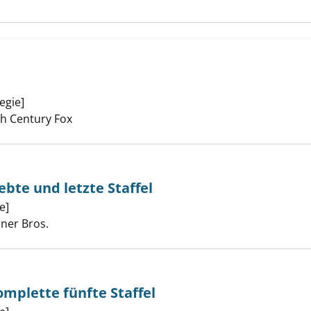
egie]
Suche nach diesem Verfasser
 anzeigen
0th Century Fox
iebte und letzte Staffel
e]
Suche nach diesem Verfasser
ist - die siebte und letzte Staffel anzeigen
rner Bros.
omplette fünfte Staffel