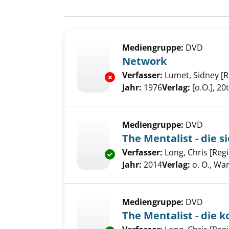
Suchergebnis
Zu den Suchfiltern springen
Mediengruppe:
DVD
Network
Verfasser:
Lumet, Sidney [R
Exemplar-Details von Network
Jahr:
1976
Verlag:
[o.O.], 2
Mediengruppe:
DVD
The Mentalist - die s
Verfasser:
Long, Chris [Regi
Exemplar-Details von The Mental
Jahr:
2014
Verlag:
o. O., Wa
Mediengruppe:
DVD
The Mentalist - die k