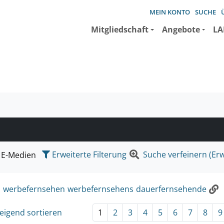
MEIN KONTO
SUCHE
Mitgliedschaft
Angebote
LA
e suchen wollen.
Erweiterte Filterung
Suche verfeinern (Erw
E-Medien
:
werbefernsehen
werbefernsehens
dauerfernsehende
eigend sortieren
1
2
3
4
5
6
7
8
9