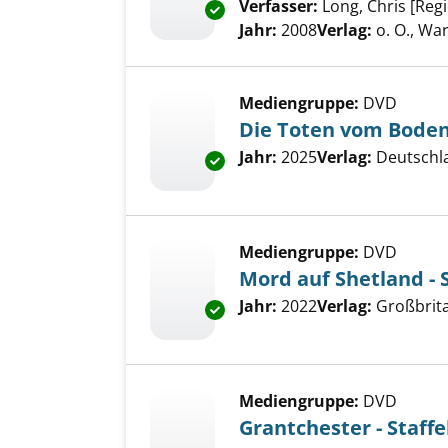
Verfasser:
Long, Chris [Regi
Exemplar-Details von The Menta
Jahr:
2008
Verlag:
o. O., Wa
Mediengruppe:
DVD
Die Toten vom Bodens
Suche nach diesem Verfass
Jahr:
2025
Verlag:
Deutschl
Exemplar-Details von Die Tote
Mediengruppe:
DVD
Mord auf Shetland - S
Suche nach diesem Verfass
Jahr:
2022
Verlag:
Großbrita
Exemplar-Details von Mord auf 
Mediengruppe:
DVD
Grantchester - Staffe