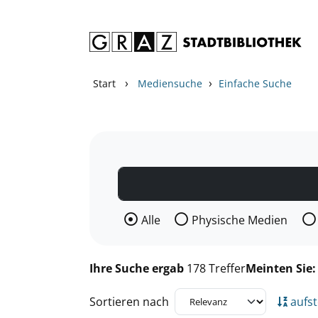
Zum Inhalt springen
Zu den Suchfiltern springen
Zur Trefferliste springen
›
›
Start
Mediensuche
Einfache Suche
Wählen Sie die Medienart nach der Si
Alle
Physische Medien
Ihre Suche ergab
178 Treffer
Meinten Sie
Sortieren nach
aufst