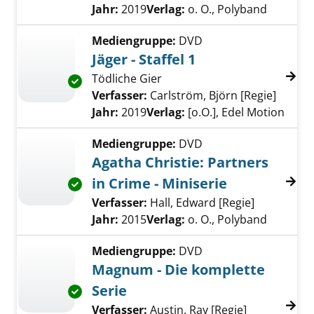
Jahr:
2019
Verlag:
o. O., Polyband
Mediengruppe:
DVD
Jäger - Staffel 1
Tödliche Gier
Exemplar-Details von Jäger - Staffel 1 anzeige
Verfasser:
Carlström, Björn [Regie]
Suche 
Jahr:
2019
Verlag:
[o.O.], Edel Motion
Mediengruppe:
DVD
Agatha Christie: Partners
in Crime - Miniserie
Exemplar-Details von Agatha Christie: Partner
Verfasser:
Hall, Edward [Regie]
Suche nach
Jahr:
2015
Verlag:
o. O., Polyband
Mediengruppe:
DVD
Magnum - Die komplette
Serie
Exemplar-Details von Magnum - Die komplett
Verfasser:
Austin, Ray [Regie]
Suche nach 