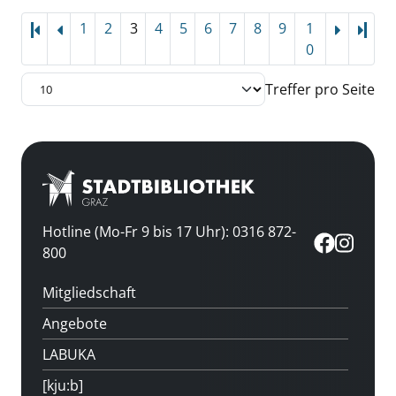
1
2
3
4
5
6
7
8
9
1
Letz
0
Treffer pro Seite
Hotline (Mo-Fr 9 bis 17 Uhr): 0316 872-
800
Mitgliedschaft
Angebote
LABUKA
[kju:b]