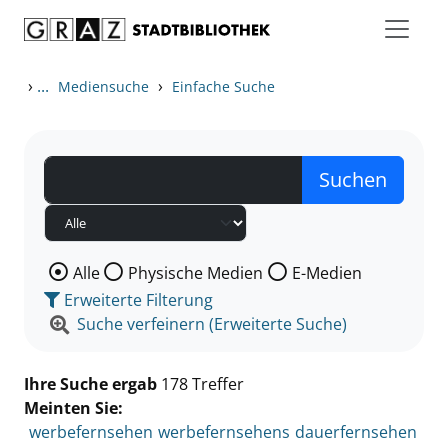
Zum Inhalt springen
Zu den Suchfiltern springen
Zur Trefferliste springen
›
...
›
Mediensuche
Einfache Suche
Wählen Sie die Medienart nach der Sie suchen wollen
Alle
Physische Medien
E-Medien
Erweiterte Filterung
Suche verfeinern (Erweiterte Suche)
Ihre Suche ergab
178 Treffer
Meinten Sie:
werbefernsehen
werbefernsehens
dauerfernsehen