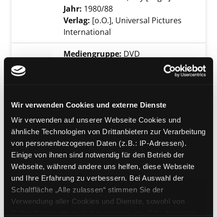
Jahr:
1980/88
Verlag:
[o.O.], Universal Pictures
International
Mediengruppe:
DVD
Friesland
Irrfeuer ; Krabbenkrieg
Exemplar-Details von Friesland anzeigen
Verfasser:
Sehr, Markus [Regie]
Suche nac
Jahr:
2018
Wir verwenden Cookies und externe Dienste
Verlag:
Hamburg, Studio Hamburg
Wir verwenden auf unserer Webseite Cookies und
ähnliche Technologien von Drittanbietern zur Verarbeitung
Mediengruppe:
DVD
von personenbezogenen Daten (z.B.: IP-Adressen).
Kommissar Beck - Staffel 5
Einige von ihnen sind notwendig für den Betrieb der
Episode 5-8
Exemplar-Details von Kommissar Beck - Staff
Webseite, während andere uns helfen, diese Webseite
Verfasser:
Klingberg, Märten [Regie]
Suche
und Ihre Erfahrung zu verbessern. Bei Auswahl der
Jahr:
2016
Verlag:
[o.O.], Edel Motion
Schaltfläche „Alle zulassen“ stimmen Sie der
Reihe:
Serie
Verwendung aller Cookies und Dienste, sowohl von
Drittanbietern als auch den eigenen, zu. Bitte beachten