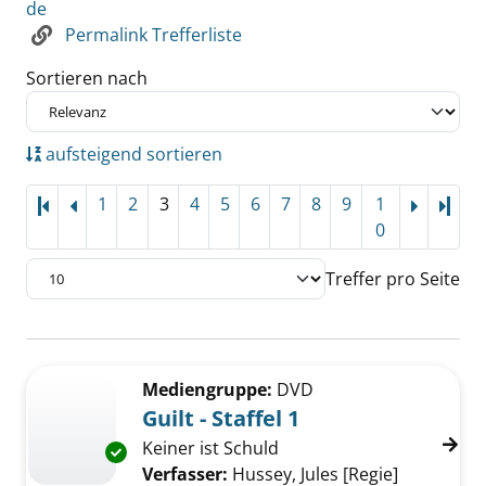
de
Permalink Trefferliste
Sortieren nach
aufsteigend sortieren
1
2
3
4
5
6
7
8
9
1
Letz
0
Treffer pro Seite
Suchergebnis
Zu den Suchfiltern springen
Mediengruppe:
DVD
Guilt - Staffel 1
Keiner ist Schuld
Exemplar-Details von Guilt - Staffel 1 anzeige
Verfasser:
Hussey, Jules [Regie]
Suche nac