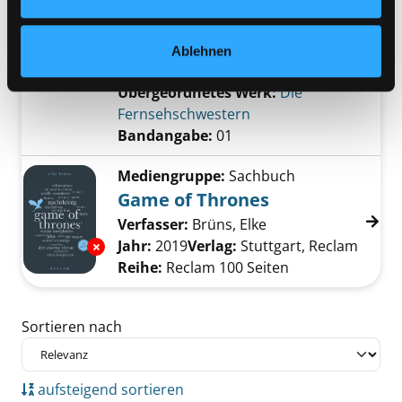
wieder
Exemplar-Details von 01; Wunder gibt es im
Roman
Ablehnen
Suche nach diesem Verfasser
Jahr:
2023
Verlag:
München, Heyne
Übergeordnetes Werk:
Die
Fernsehschwestern
Bandangabe:
01
Mediengruppe:
Sachbuch
Game of Thrones
Verfasser:
Brüns, Elke
Suche nach diesem 
Jahr:
2019
Verlag:
Stuttgart, Reclam
Exemplar-Details von Game of Thrones anze
Reihe:
Reclam 100 Seiten
Zu den Suchfiltern springen
Sortieren nach
aufsteigend sortieren