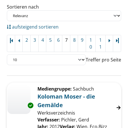
Sortieren nach
aufsteigend sortieren
2
3
4
5
6
7
8
9
1
1
Letz
0
1
Treffer pro Seite
Suchergebnis
Zu den Suchfiltern springen
Mediengruppe:
Sachbuch
Koloman Moser - die
Gemälde
Exemplar-Details von Koloman Moser - die 
Werksverzeichnis
Verfasser:
Pichler, Gerd
Suche nach diese
Jahr:
2012
Verlag:
Wien, Eco.Bizz