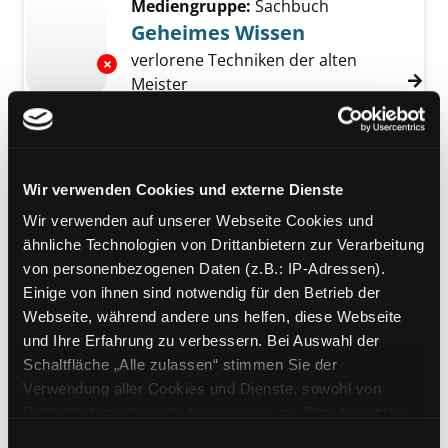
Mediengruppe:
Sachbuch
Geheimes Wissen
verlorene Techniken der alten
Exemplar-Details von Geheimes Wissen anze
Meister
Verfasser:
Hockney, David
Suche nach die
Jahr:
2006
Verlag:
München, Knesebeck
Wir verwenden Cookies und externe Dienste
Mediengruppe:
DVD
Wir verwenden auf unserer Webseite Cookies und
Berliner Gemäldegalerie
ähnliche Technologien von Drittanbietern zur Verarbeitung
Verfasser:
Schäfer, Hubert [Regie]
Suche n
Exemplar-Details von Berliner Gemäldegaleri
von personenbezogenen Daten (z.B.: IP-Adressen).
Jahr:
2009
Einige von ihnen sind notwendig für den Betrieb der
Verlag:
[o.O.], Absolut Medien
Webseite, während andere uns helfen, diese Webseite
und Ihre Erfahrung zu verbessern. Bei Auswahl der
Mediengruppe:
Belletristik
Schaltfläche „Alle zulassen“ stimmen Sie der
Tod und Mädchen
Verwendung aller Cookies und Dienste, sowohl von
Egon Schiele und die Frauen
Drittanbietern als auch den eigenen, zu. Bitte beachten
Verfasser:
Berger, Hilde
Suche nach diese
Exemplar-Details von Tod und Mädchen anze
Sie, dass bei Verwendung von Diensten und Setzen von
Einwilligungsauswahl