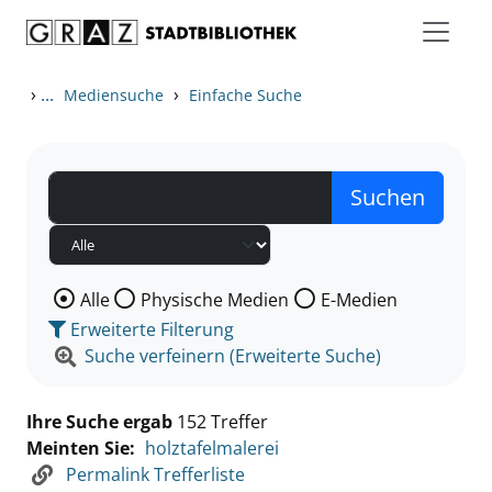
Zum Inhalt springen
Zu den Suchfiltern springen
Zur Trefferliste springen
›
...
›
Mediensuche
Einfache Suche
Wählen Sie die Medienart nach der Sie suchen wollen
Alle
Physische Medien
E-Medien
Erweiterte Filterung
Suche verfeinern (Erweiterte Suche)
Ihre Suche ergab
152 Treffer
Meinten Sie:
holztafelmalerei
Permalink Trefferliste