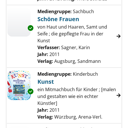
Mediengruppe:
Sachbuch
Schöne Frauen
von Haut und Haaren, Samt und
Exemplar-Details von Schöne Frauen anzeige
Seife ; die gepflegte Frau in der
Kunst
Verfasser:
Sagner, Karin
Suche nach diese
Jahr:
2011
Verlag:
Augsburg, Sandmann
Mediengruppe:
Kinderbuch
Kunst
ein Mitmachbuch für Kinder ; [malen
Exemplar-Details von Kunst anzeigen
und gestalten wie ein echter
Künstler]
Suche nach diesem Verfasser
Jahr:
2011
Verlag:
Würzburg, Arena-Verl.