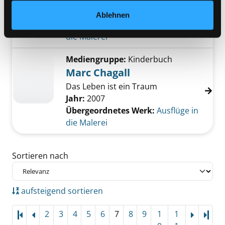
ein Leben für die Malerei
Jahr:
2005
Ablehnen
Übergeordnetes Werk:
Ausflüge in
die Malerei
Mediengruppe:
Kinderbuch
Marc Chagall
Das Leben ist ein Traum
Jahr:
2007
Übergeordnetes Werk:
Ausflüge in
die Malerei
Zu den Suchfiltern springen
Sortieren nach
aufsteigend sortieren
2
3
4
5
6
7
8
9
1
1
Letz