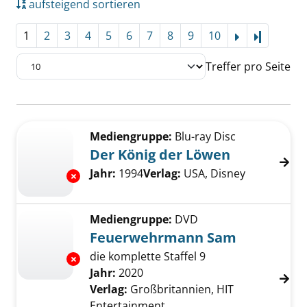
aufsteigend sortieren
1
2
3
4
5
6
7
8
9
10
Letzte Se
Treffer pro Seite
Suchergebnis
Zu den Suchfiltern springen
Mediengruppe:
Blu-ray Disc
Der König der Löwen
Suche nach diesem Verfasser
Jahr:
1994
Verlag:
USA, Disney
Exemplar-Details von Der König der Löwen a
Mediengruppe:
DVD
Feuerwehrmann Sam
die komplette Staffel 9
Exemplar-Details von Feuerwehrmann Sam a
Suche nach diesem Verfasser
Jahr:
2020
Verlag:
Großbritannien, HIT
Entertainment