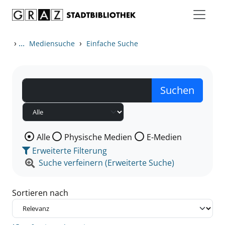
Zum Inhalt springen
Zu den Suchfiltern springen
Zur Trefferliste springen
›
...
›
Mediensuche
Einfache Suche
Wählen Sie die Medienart nach der Sie suchen wollen
Alle
Physische Medien
E-Medien
Erweiterte Filterung
Suche verfeinern (Erweiterte Suche)
Sortieren nach