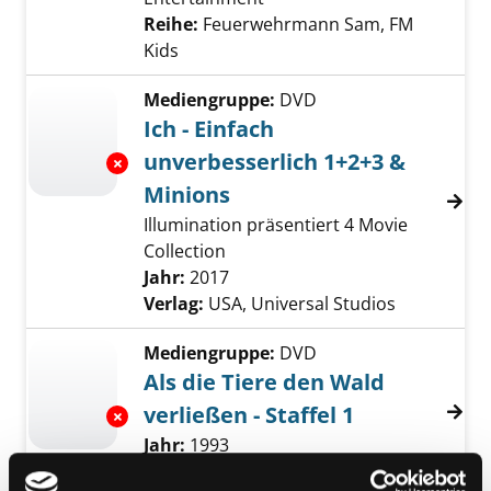
Reihe:
Feuerwehrmann Sam, FM
Kids
Mediengruppe:
DVD
Ich - Einfach
unverbesserlich 1+2+3 &
Exemplar-Details von Ich - Einfach unverbess
Minions
Illumination präsentiert 4 Movie
Collection
Suche nach diesem Verfasser
Jahr:
2017
Verlag:
USA, Universal Studios
Mediengruppe:
DVD
Als die Tiere den Wald
verließen - Staffel 1
Exemplar-Details von Als die Tiere den Wald v
Suche nach diesem Verfasser
Jahr:
1993
Verlag:
Großbritannien, Pidax