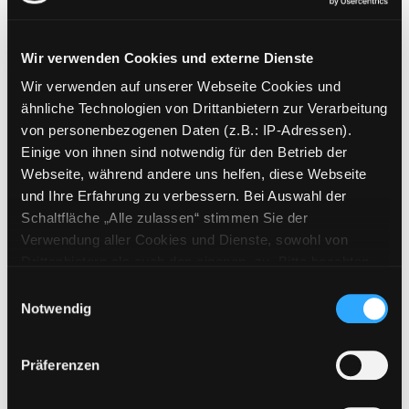
Mediengruppe:
DVD
Boats
Wir verwenden Cookies und externe Dienste
Elias und der Schatz des Meeres
Exemplar-Details von Boats anzeigen
Wir verwenden auf unserer Webseite Cookies und
Suche nach diesem Verfasser
Jahr:
2015
ähnliche Technologien von Drittanbietern zur Verarbeitung
Verlag:
Norwegen, EuroVideo
von personenbezogenen Daten (z.B.: IP-Adressen).
Einige von ihnen sind notwendig für den Betrieb der
Mediengruppe:
DVD
Webseite, während andere uns helfen, diese Webseite
Unsere Ferien auf
und Ihre Erfahrung zu verbessern. Bei Auswahl der
Saltkrokan (Komplette
Exemplar-Details von Unsere Ferien auf Saltk
Schaltfläche „Alle zulassen“ stimmen Sie der
Serie)
Verwendung aller Cookies und Dienste, sowohl von
Suche nach diesem Verfasser
Jahr:
2026
Drittanbietern als auch den eigenen, zu. Bitte beachten
Verlag:
Schweden, OneGate
Sie, dass bei Verwendung von Diensten und Setzen von
Einwilligungsauswahl
Cookies von Drittanbietern, eine Verarbeitung in
Notwendig
Mediengruppe:
DVD
unsicheren Drittländern (Länder außerhalb des EWR
Miraculous - Staffel 1
ohne adäquates Datenschutzniveau) stattfinden kann. In
Präferenzen
diesem Zusammenhang können aktuell Risiken für
Suche nach diesem Verfasser
Jahr:
2015
Exemplar-Details von Miraculous - Staffel 1 a
Betroffene nicht vollständig ausgeschlossen werden.
Verlag:
Frankreich, Edel Kids