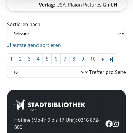
Verlag:
USA, Plaion Pictures GmbH
Zu den Suchfiltern springen
Sortieren nach
aufsteigend sortieren
1
2
3
4
5
6
7
8
9
10
Letzte Se
Treffer pro Seite
Hotline (Mo-Fr 9 bis 17 Uhr): 0316 872-
800