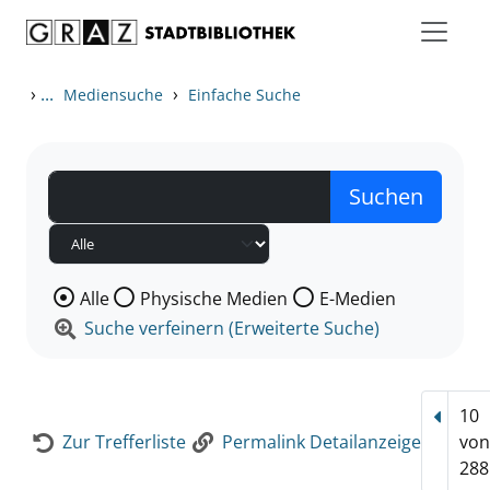
Zum Inhalt springen
Zur Detailanzeige springen
›
...
›
Mediensuche
Einfache Suche
Wählen Sie die Medienart nach der Sie suchen wollen
Alle
Physische Medien
E-Medien
Suche verfeinern (Erweiterte Suche)
10
Vorhe
Zur Trefferliste
Permalink Detailanzeige
vo
288