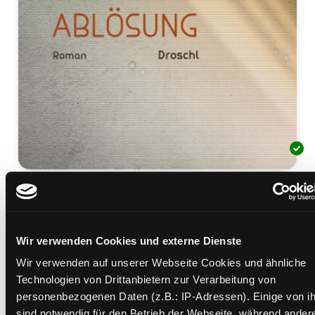
Ablösung
Roman
Mediengruppe:
Belletristik
Wir verwenden Cookies und externe Dienste
Verfasser:
Suche nach diesem Verfasser
Ulven, Tor
Wir verwenden auf unserer Webseite Cookies und ähnliche
Beschreibung ein-/ausblenden
Technologien von Drittanbietern zur Verarbeitung von
personenbezogenen Daten (z.B.: IP-Adressen). Einige von i
Mehr Informationen ein-/ausblenden
sind notwendig für den Betrieb der Webseite, während ander