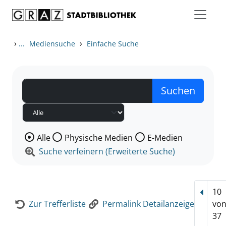
Zum Inhalt springen
Zur Detailanzeige springen
›
...
›
Mediensuche
Einfache Suche
Wählen Sie die Medienart nach der Sie suchen wollen
Alle
Physische Medien
E-Medien
Suche verfeinern (Erweiterte Suche)
10
Vorhe
Zur Trefferliste
Permalink Detailanzeige
vo
37