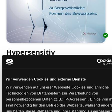
Hypersensitiv
das unbegrenzte Potenzial des menschlichen
Geistes
Mediengruppe:
Sachbuch
Verfasser:
Suche nach diesem Verfasser
Wallner, Sabrina
Wir verwenden Cookies und externe Dienste
Wir verwenden auf unserer Webseite Cookies und ähnliche
Beschreibung ein-/ausblenden
Technologien von Drittanbietern zur Verarbeitung von
personenbezogenen Daten (z.B.: IP-Adressen). Einige von i
Mehr Informationen ein-/ausblenden
sind notwendig für den Betrieb der Webseite, während ander
uns helfen, diese Webseite und Ihre Erfahrung zu verbessern