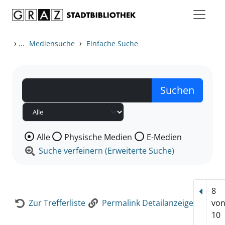
Zum Inhalt springen
Zur Detailanzeige springen
›
...
›
Mediensuche
Einfache Suche
Wählen Sie die Medienart nach der Sie suchen wollen
Alle
Physische Medien
E-Medien
Suche verfeinern (Erweiterte Suche)
8
Vorhe
Zur Trefferliste
Permalink Detailanzeige
vo
10