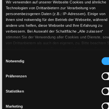
Wir verwenden auf unserer Webseite Cookies und ähnliche
Technologien von Drittanbietern zur Verarbeitung von
personenbezogenen Daten (z.B.: IP-Adressen). Einige von
ihnen sind notwendig für den Betrieb der Webseite, während
andere uns helfen, diese Webseite und Ihre Erfahrung zu
verbessern. Bei Auswahl der Schaltfläche „Alle zulassen“
stimmen Sie der Verwendung aller Cookies und Dienste, sow
von Drittanbietern als auch den eigenen, zu. Bitte beachten S
Die Streithammel - Kiste
dass bei Verwendung von Diensten und Setzen von Cookies
von Drittanbietern, eine Verarbeitung in unsicheren Drittlände
Ein Themenpaket für Streithähne und Wüteriche.
Einwilligungsauswahl
(Länder außerhalb des EWR ohne adäquates
Notwendig
Für Kinder von 5-10 Jahren.
Datenschutzniveau) stattfinden kann. In diesem Zusammen
Mediengruppe:
Themenpaket
können aktuell Risiken für Betroffene nicht vollständig
Suche nach diesem Verfasser
Präferenzen
Beschreibung ein-/ausblenden
ausgeschlossen werden. Eine Verarbeitung durch solche
Cookies oder Dienste erfolgt nur, wenn Sie die jeweilige
Mehr Informationen ein-/ausblenden
Einwilligung erteilen („Auswahl erlauben“) oder auf die
Statistiken
Schaltfläche „Alle zulassen“ klicken. Unter dem Punkt „Detai
zeigen“ finden Sie Erklärungen zu den verschiedenen
Marketing
Kategorien von Cookies und ähnlichen Technologien.