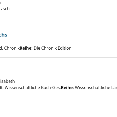
h
Suche nach diesem Verfasser
tzsch
nik Österreichs anzeigen
chs
Suche nach diesem Verfasser
, Chronik
Reihe:
Die Chronik Edition
ch anzeigen
lisabeth
Suche nach diesem Verfasser
t, Wissenschaftliche Buch-Ges.
Reihe:
Wissenschaftliche L
reich anzeigen