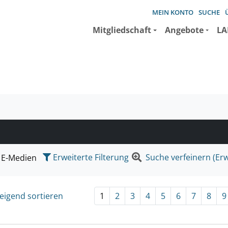
MEIN KONTO
SUCHE
Mitgliedschaft
Angebote
LA
e suchen wollen.
Erweiterte Filterung
Suche verfeinern (Erw
E-Medien
eigend sortieren
1
2
3
4
5
6
7
8
9