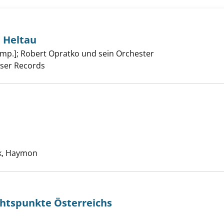
l Heltau
omp.]
;
Robert Opratko und sein Orchester
Suche nach diesem
rel / Michael Heltau anzeigen
iser Records
ttenuhr anzeigen
Suche nach diesem Verfasser
k, Haymon
nsten Aussichtspunkte Österreichs anzeigen
chtspunkte Österreichs