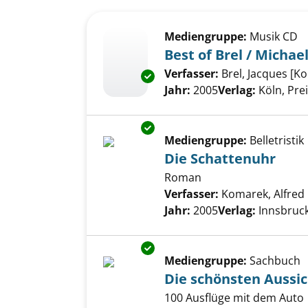
Suchergebnis
Zu den Suchfiltern springen
Mediengruppe:
Musik CD
Best of Brel / Michae
Verfasser:
Brel, Jacques [K
Exemplar-Details von Best of B
Jahr:
2005
Verlag:
Köln, Pre
Exemplar-Details von Die Scha
Mediengruppe:
Belletristik
Die Schattenuhr
Roman
Verfasser:
Komarek, Alfred
Jahr:
2005
Verlag:
Innsbruc
Exemplar-Details von Die schö
Mediengruppe:
Sachbuch
Die schönsten Aussi
100 Ausflüge mit dem Auto