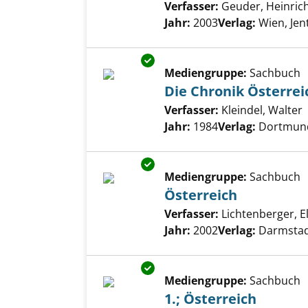
Verfasser:
Geuder, Heinric
Jahr:
2003
Verlag:
Wien, Jen
Exemplar-Details von Die Chro
Mediengruppe:
Sachbuch
Die Chronik Österrei
Verfasser:
Kleindel, Walter
Jahr:
1984
Verlag:
Dortmund
Exemplar-Details von Österrei
Mediengruppe:
Sachbuch
Österreich
Verfasser:
Lichtenberger, E
Jahr:
2002
Verlag:
Darmstad
Exemplar-Details von 1.; Öster
Mediengruppe:
Sachbuch
1.; Österreich