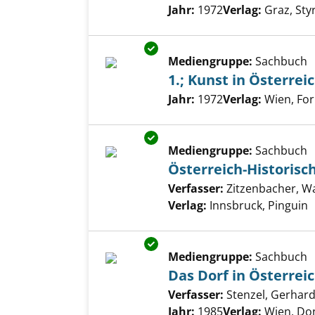
Suche nach diesem Verfass
Jahr:
1972
Verlag:
Graz, Sty
Exemplar-Details von 1.; Kunst
Mediengruppe:
Sachbuch
1.; Kunst in Österrei
Suche nach diesem Verfass
Jahr:
1972
Verlag:
Wien, Fo
Exemplar-Details von Österrei
Mediengruppe:
Sachbuch
Österreich-Historis
Verfasser:
Zitzenbacher, Wa
Verlag:
Innsbruck, Pinguin
Exemplar-Details von Das Dorf
Mediengruppe:
Sachbuch
Das Dorf in Österrei
Verfasser:
Stenzel, Gerhar
Jahr:
1985
Verlag:
Wien, Do