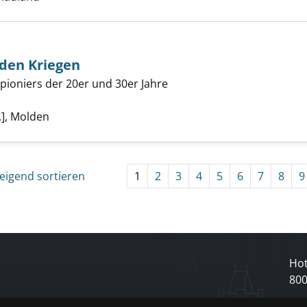
ch zwischen den Kriegen anzeigen
 den Kriegen
ioniers der 20er und 30er Jahre
che nach diesem Verfasser
.], Molden
eigend sortieren
1
2
3
4
5
6
7
8
9
Hot
80