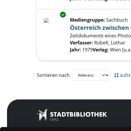
Exemplar-Details von Österrei
Mediengruppe:
Sachbuch
Österreich zwischen
Zeitdokumente eines Photop
Verfasser:
Rübelt, Lothar
Su
Jahr:
1979
Verlag:
Wien [u.a
Zu den Suchfiltern springen
Sortieren nach
aufst