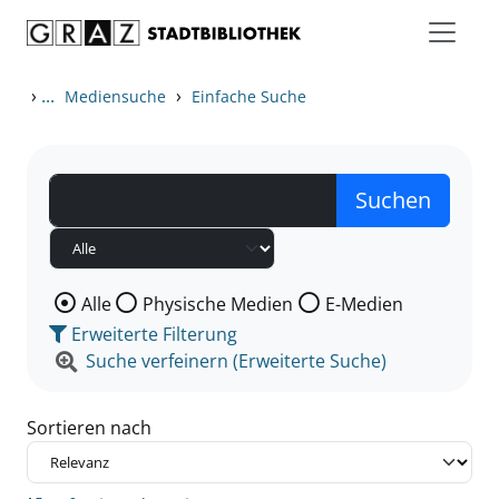
Zum Inhalt springen
Zu den Suchfiltern springen
Zur Trefferliste springen
›
...
›
Mediensuche
Einfache Suche
Wählen Sie die Medienart nach der Sie suchen wollen
Alle
Physische Medien
E-Medien
Erweiterte Filterung
Suche verfeinern (Erweiterte Suche)
Sortieren nach