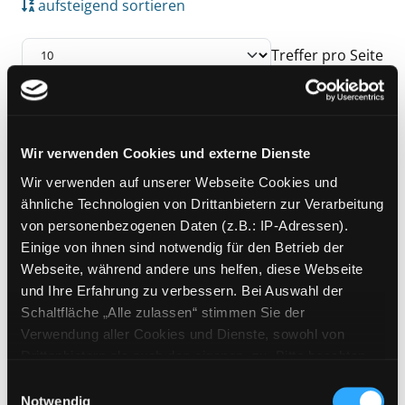
aufsteigend sortieren
Treffer pro Seite
Suchergebnis
Zu den Suchfiltern springen
Mediengruppe:
DVD
Wir verwenden Cookies und externe Dienste
In the Company of Men
Wir verwenden auf unserer Webseite Cookies und
Tun wir jemandem weh!
Exemplar-Details von In the Company of Men
ähnliche Technologien von Drittanbietern zur Verarbeitung
Verfasser:
LaBute, Neil [Regie]
Suche nach
von personenbezogenen Daten (z.B.: IP-Adressen).
Jahr:
1997
Verlag:
[o.O.], Arthaus
Einige von ihnen sind notwendig für den Betrieb der
Webseite, während andere uns helfen, diese Webseite
und Ihre Erfahrung zu verbessern. Bei Auswahl der
Zu den Suchfiltern springen
Sortieren nach
Schaltfläche „Alle zulassen“ stimmen Sie der
Verwendung aller Cookies und Dienste, sowohl von
Drittanbietern als auch den eigenen, zu. Bitte beachten
aufsteigend sortieren
Sie, dass bei Verwendung von Diensten und Setzen von
Einwilligungsauswahl
Cookies von Drittanbietern, eine Verarbeitung in
Notwendig