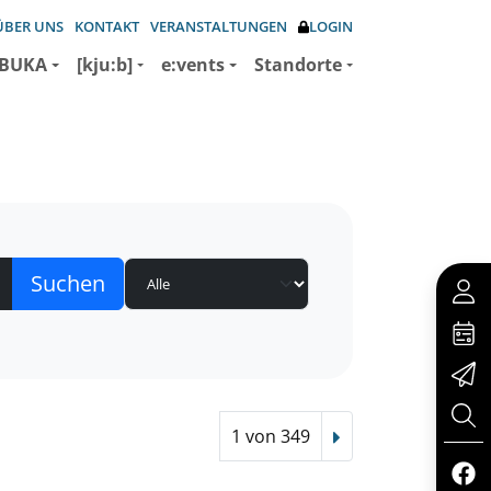
ÜBER UNS
KONTAKT
VERANSTALTUNGEN
LOGIN
BUKA
[kju:b]
e:vents
Standorte
1 von 349
Nächster Treffer