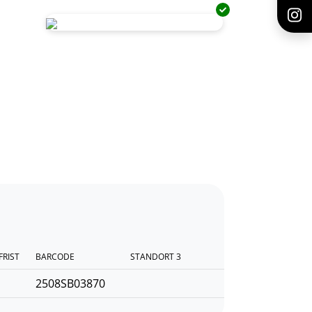
FRIST
BARCODE
STANDORT 3
2508SB03870