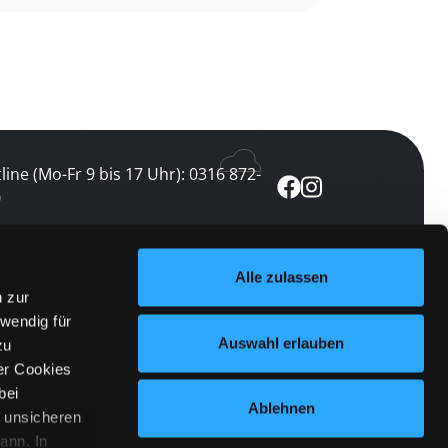
line (Mo-Fr 9 bis 17 Uhr): 0316 872-
0
ewsletter abonnieren
Alle zulassen
n zur
 keine Veranstaltung verpassen
wendig für
etzt abonnieren
Auswahl erlauben
zu
er Cookies
bei
Ablehnen
n unsicheren
ann. In