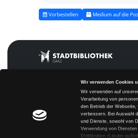
Vorbestellen
Medium auf die Pos
Wir verwenden Cookies u
Mitgliedschaft
Feedback
Wir verwenden auf unserer
Angebote
Kontakt
Verarbeitung von personen
LABUKA
Über uns
den Betrieb der Webseite,
verbessern. Bei Auswahl d
[kju:b]
Jobs
und Dienste, sowohl von Dr
News
Medienwunsch
Verwendung von Diensten u
Drittländern (Länder auße