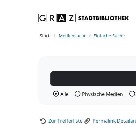
Zum Inhalt springen
Zur Detailanzeige springen
›
›
Start
Mediensuche
Einfache Suche
Wählen Sie die Medienart nach der Si
Alle
Physische Medien
Zur Trefferliste
Permalink Detailan