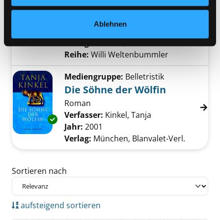
Griechenland
Exemplar-Details von Ein Tag im antiken Gri
Verfasser:
Olivieri, Jacopo
Suche nach die
Ablehnen
Jahr:
2021
Verlag:
Mailand, White Star Kids
Reihe:
Willi Weltenbummler
Mediengruppe:
Belletristik
Die Söhne der Wölfin
Roman
Verfasser:
Kinkel, Tanja
Suche nach diesem
Exemplar-Details von Die Söhne der Wölfin a
Jahr:
2001
Verlag:
München, Blanvalet-Verl.
Zu den Suchfiltern springen
Sortieren nach
aufsteigend sortieren