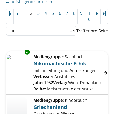
aufsteigend sortieren
1
2
3
4
5
6
7
8
9
1
Letz
0
Treffer pro Seite
Suchergebnis
Exemplar-Details von Nikomachische Ethik a
Zu den Suchfiltern springen
Mediengruppe:
Sachbuch
Nikomachische Ethik
mit Einleitung und Anmerkungen
Verfasser:
Aristoteles
Suche nach diesem 
Jahr:
1952
Verlag:
Wien, Donauland
Reihe:
Meisterwerke der Antike
Mediengruppe:
Kinderbuch
Griechenland