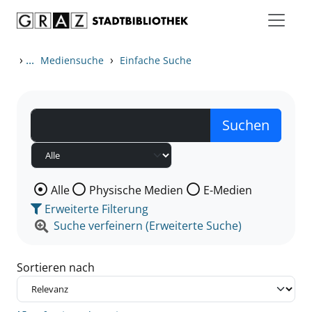
Zum Inhalt springen
Zu den Suchfiltern springen
Zur Trefferliste springen
›
...
›
Mediensuche
Einfache Suche
Wählen Sie die Medienart nach der Sie suchen wollen
Alle
Physische Medien
E-Medien
Erweiterte Filterung
Suche verfeinern (Erweiterte Suche)
Sortieren nach