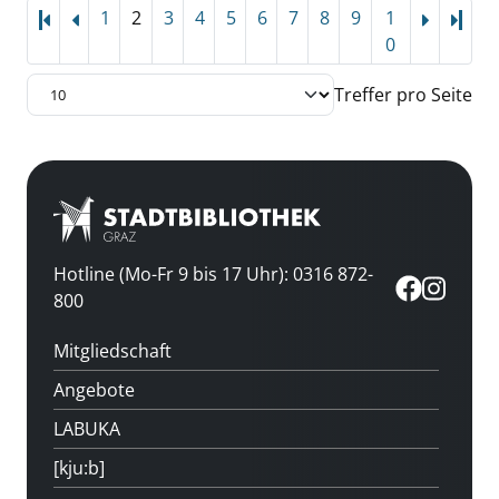
1
2
3
4
5
6
7
8
9
1
Letz
0
Treffer pro Seite
Hotline (Mo-Fr 9 bis 17 Uhr): 0316 872-
800
Mitgliedschaft
Angebote
LABUKA
[kju:b]