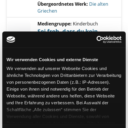
Übergeordnetes Werk:
Die alten
Griechen
Mediengruppe:
Kinderbuch
Sei froh, dass du kein
griechischer Sklave bist!
Jahr:
2003
Übergeordnetes Werk:
Die alten
Wir verwenden Cookies und externe Dienste
Griechen
Wir verwenden auf unserer Webseite Cookies und
Mediengruppe:
Kinderbuch
ähnliche Technologien von Drittanbietern zur Verarbeitung
Weltwunder
von personenbezogenen Daten (z.B.: IP-Adressen).
Exemplar-Details von Weltwunder anzeigen
Verfasser:
Volant, Iris Nuovo
;
Einige von ihnen sind notwendig für den Betrieb der
Volant, Iris
;
Nuovo, Avalon
Suche nach die
Webseite, während andere uns helfen, diese Webseite
Jahr:
2025
Verlag:
München, Prestel
und Ihre Erfahrung zu verbessern. Bei Auswahl der
Schaltfläche „Alle zulassen“ stimmen Sie der
Mediengruppe:
Kinderbuch
Verwendung aller Cookies und Dienste, sowohl von
Das alte Rom - eine Stadt
Drittanbietern als auch den eigenen, zu. Bitte beachten