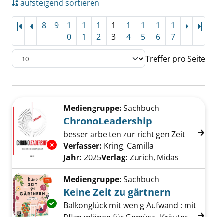
aufsteigend sortieren
8
9
1
1
1
1
1
1
1
1
Letz
0
1
2
3
4
5
6
7
Treffer pro Seite
Suchergebnis
Zu den Suchfiltern springen
Mediengruppe:
Sachbuch
ChronoLeadership
besser arbeiten zur richtigen Zeit
Exemplar-Details von ChronoLeadership anz
Verfasser:
Kring, Camilla
Suche nach dies
Jahr:
2025
Verlag:
Zürich, Midas
Mediengruppe:
Sachbuch
Keine Zeit zu gärtnern
Exemplar-Details von Keine Zeit zu gärtnern 
Balkonglück mit wenig Aufwand : mit