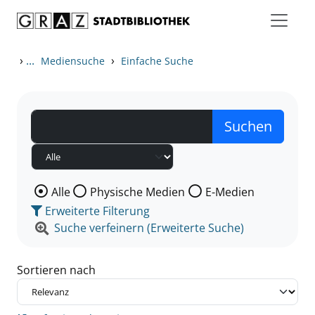
Zum Inhalt springen
Zu den Suchfiltern springen
Zur Trefferliste springen
›
...
›
Mediensuche
Einfache Suche
Wählen Sie die Medienart nach der Sie suchen wollen
Alle
Physische Medien
E-Medien
Erweiterte Filterung
Suche verfeinern (Erweiterte Suche)
Sortieren nach