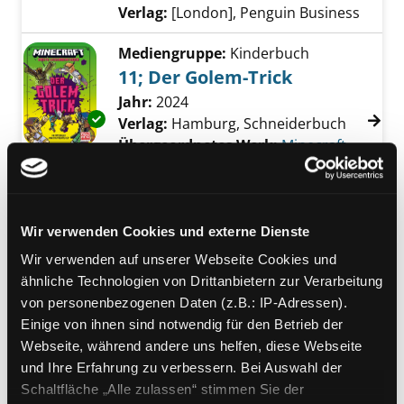
Verlag:
[London], Penguin Business
Mediengruppe:
Kinderbuch
11; Der Golem-Trick
Suche nach diesem Verfasser
Jahr:
2024
Exemplar-Details von 11; Der Golem-Trick an
Verlag:
Hamburg, Schneiderbuch
Übergeordnetes Werk:
Minecraft -
erste Leseabenteuer
Bandangabe:
11
Mediengruppe:
Literatur CD
Wir verwenden Cookies und externe Dienste
Mein Gartenjahr: Frühling
Wir verwenden auf unserer Webseite Cookies und
& Sommer
Exemplar-Details von Mein Gartenjahr: Früh
ähnliche Technologien von Drittanbietern zur Verarbeitung
Hörspiel
von personenbezogenen Daten (z.B.: IP-Adressen).
Verfasser:
Korda, Steffi
Suche nach diesem
Einige von ihnen sind notwendig für den Betrieb der
Jahr:
2023
Webseite, während andere uns helfen, diese Webseite
Verlag:
Hamburg, Edel Kids
und Ihre Erfahrung zu verbessern. Bei Auswahl der
Reihe:
Pettersson und Findus,
Schaltfläche „Alle zulassen“ stimmen Sie der