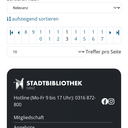
aufsteigend sortieren
8
9
1
1
1
1
1
1
1
1
Letz
0
1
2
3
4
5
6
7
Treffer pro Seite
Hotline (Mo-Fr 9 bis 17 Uhr): 0316 872-
800
Mitgliedschaft
Angebote