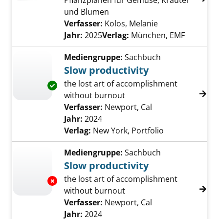
Pflanzplänen für Gemüse, Kräuter
und Blumen
Verfasser:
Kolos, Melanie
Suche nach dies
Jahr:
2025
Verlag:
München, EMF
Mediengruppe:
Sachbuch
Slow productivity
the lost art of accomplishment
Exemplar-Details von Slow productivity anze
without burnout
Verfasser:
Newport, Cal
Suche nach diese
Jahr:
2024
Verlag:
New York, Portfolio
Mediengruppe:
Sachbuch
Slow productivity
the lost art of accomplishment
Exemplar-Details von Slow productivity anze
without burnout
Verfasser:
Newport, Cal
Suche nach diese
Jahr:
2024