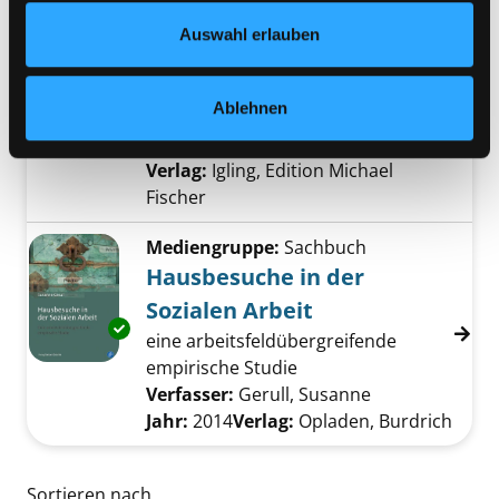
Mediengruppe:
Sachbuch
Datenschutzerklärung
und in unserem
Impressum
.
Keine Zeit zu gärtnern
Auswahl erlauben
Exemplar-Details von Keine Zeit zu gärtnern 
Blumenparadies mit wenig Aufwand
; [mit Beetplänen, Profi-Tipps und
Ablehnen
Pflanzenporträts]
Suche nach diesem Verfasser
Jahr:
2023
Verlag:
Igling, Edition Michael
Fischer
Mediengruppe:
Sachbuch
Hausbesuche in der
Sozialen Arbeit
Exemplar-Details von Hausbesuche in der Soz
eine arbeitsfeldübergreifende
empirische Studie
Verfasser:
Gerull, Susanne
Suche nach di
Jahr:
2014
Verlag:
Opladen, Burdrich
Zu den Suchfiltern springen
Sortieren nach