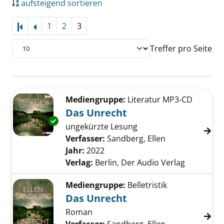
aufsteigend sortieren
1
2
3
Treffer pro Seite
Suchergebnis
Zu den Suchfiltern springen
Mediengruppe:
Literatur MP3-CD
Das Unrecht
Exemplar-Details von Das Unrecht anzeigen
ungekürzte Lesung
Verfasser:
Sandberg, Ellen
Suche nach die
Jahr:
2022
Verlag:
Berlin, Der Audio Verlag
Mediengruppe:
Belletristik
Das Unrecht
Roman