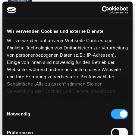
Das Geheimnis
Exemplar-Details von Das Geheimnis anzeig
ungekürzte Lesung
Verfasser:
Sandberg, Ellen
Suche nach die
Jahr:
2021
Wir verwenden Cookies und externe Dienste
Verlag:
Berlin, Der Audio Verlag
Wir verwenden auf unserer Webseite Cookies und
Mediengruppe:
Literatur MP3-CD
ähnliche Technologien von Drittanbietern zur Verarbeitung
Die Schweigende
von personenbezogenen Daten (z.B.: IP-Adressen).
Exemplar-Details von Die Schweigende anzei
Einige von ihnen sind notwendig für den Betrieb der
ungekürzte Lesung
Webseite, während andere uns helfen, diese Webseite
Verfasser:
Sandberg, Ellen
Suche nach die
und Ihre Erfahrung zu verbessern. Bei Auswahl der
Jahr:
2020
Schaltfläche „Alle zulassen“ stimmen Sie der
Verlag:
Berlin, Der Audio Verlag
Verwendung aller Cookies und Dienste, sowohl von
Mediengruppe:
Belletristik
Drittanbietern als auch den eigenen, zu. Bitte beachten
Die Vergessenen
Sie, dass bei Verwendung von Diensten und Setzen von
Einwilligungsauswahl
Cookies von Drittanbietern, eine Verarbeitung in
Notwendig
Roman
unsicheren Drittländern (Länder außerhalb des EWR
Verfasser:
Sandberg, Ellen
Suche nach die
Exemplar-Details von Die Vergessenen anzei
ohne adäquates Datenschutzniveau) stattfinden kann. In
Jahr:
2018
Präferenzen
diesem Zusammenhang können aktuell Risiken für