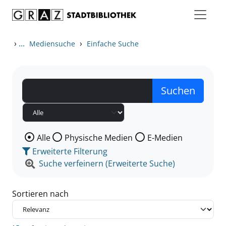
Zum Inhalt springen
Zu den Suchfiltern springen
Zur Trefferliste springen
›
...
›
Mediensuche
Einfache Suche
Wählen Sie die Medienart nach der Sie suchen wollen
Alle
Physische Medien
E-Medien
Erweiterte Filterung
Suche verfeinern (Erweiterte Suche)
Sortieren nach