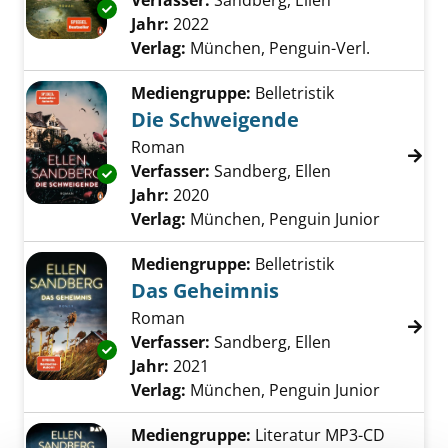
Verfasser:
Sandberg, Ellen
Suche nach die
Exemplar-Details von Das Unrecht anzeigen
Jahr:
2022
Verlag:
München, Penguin-Verl.
Mediengruppe:
Belletristik
Die Schweigende
Roman
Verfasser:
Sandberg, Ellen
Suche nach die
Exemplar-Details von Die Schweigende anzei
Jahr:
2020
Verlag:
München, Penguin Junior
Mediengruppe:
Belletristik
Das Geheimnis
Roman
Verfasser:
Sandberg, Ellen
Suche nach die
Exemplar-Details von Das Geheimnis anzeig
Jahr:
2021
Verlag:
München, Penguin Junior
Mediengruppe:
Literatur MP3-CD