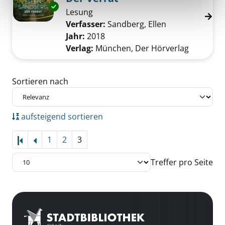
Exemplar-Details von Der Verrat anzeigen
Lesung
Verfasser:
Sandberg, Ellen
Suche nach die
Jahr:
2018
Verlag:
München, Der Hörverlag
Zu den Suchfiltern springen
Sortieren nach
aufsteigend sortieren
1
2
3
Treffer pro Seite