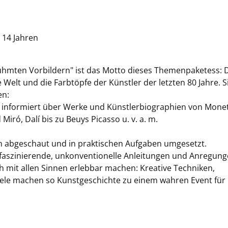
i
 14 Jahren
ühmten Vorbildern" ist das Motto dieses Themenpaketess: 
 Welt und die Farbtöpfe der Künstler der letzten 80 Jahre. S
en:
informiert über Werke und Künstlerbiographien von Monet
iró, Dalí bis zu Beuys Picasso u. v. a. m.
n abgeschaut und in praktischen Aufgaben umgesetzt.
n faszinierende, unkonventionelle Anleitungen und Anregung
h mit allen Sinnen erlebbar machen: Kreative Techniken,
iele machen so Kunstgeschichte zu einem wahren Event für