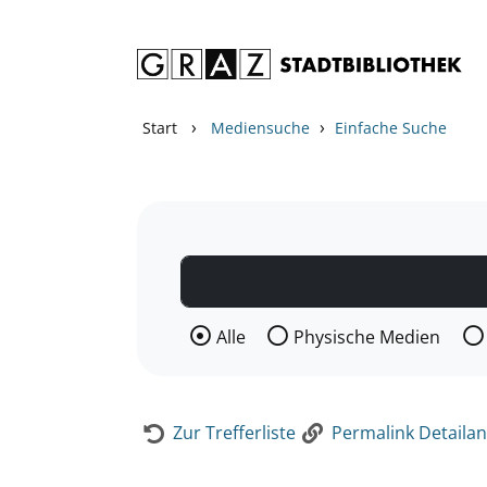
Zum Inhalt springen
Zur Detailanzeige springen
›
›
Start
Mediensuche
Einfache Suche
Wählen Sie die Medienart nach der Si
Alle
Physische Medien
Zur Trefferliste
Permalink Detailan