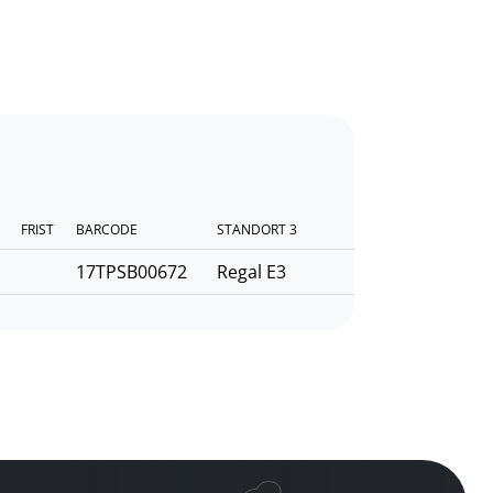
FRIST
BARCODE
STANDORT 3
17TPSB00672
Regal E3