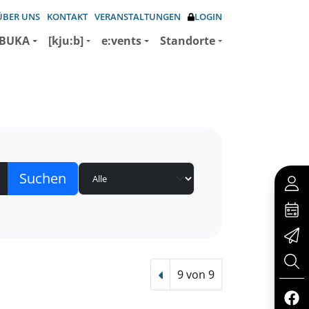
ÜBER UNS
KONTAKT
VERANSTALTUNGEN
LOGIN
BUKA
[kju:b]
e:vents
Standorte
9 von 9
Vorheriger Treffer