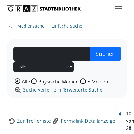
Zum Inhalt springen
Zur Detailanzeige springen
›
...
›
Mediensuche
Einfache Suche
Wählen Sie die Medienart nach der Sie suchen wollen
Alle
Physische Medien
E-Medien
Suche verfeinern (Erweiterte Suche)
10
Vorhe
Zur Trefferliste
Permalink Detailanzeige
vo
28