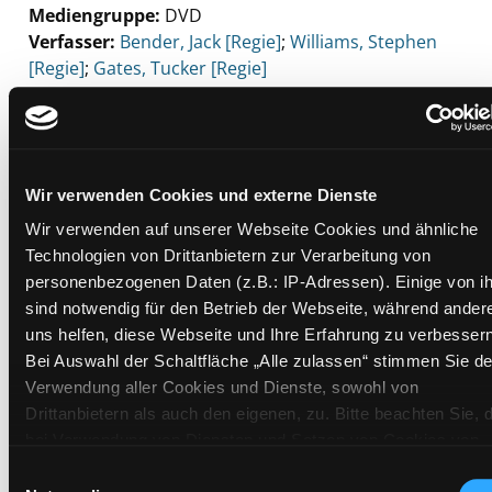
Mediengruppe:
DVD
Verfasser:
Suche nach diesem Verfasser
Bender, Jack [Regie]
;
Williams, Stephen
[Regie]
;
Gates, Tucker [Regie]
Beschreibung ein-/ausblenden
Mehr Informationen ein-/ausblenden
Wir verwenden Cookies und externe Dienste
Wir verwenden auf unserer Webseite Cookies und ähnliche
Technologien von Drittanbietern zur Verarbeitung von
Exemplare
personenbezogenen Daten (z.B.: IP-Adressen). Einige von i
sind notwendig für den Betrieb der Webseite, während ander
Zweigstelle:
Mediathek
uns helfen, diese Webseite und Ihre Erfahrung zu verbessern
Signatur:
TV.DU LOS
Bei Auswahl der Schaltfläche „Alle zulassen“ stimmen Sie de
Standort 2:
Ausleihe
Verwendung aller Cookies und Dienste, sowohl von
Status:
Verfügbar
Drittanbietern als auch den eigenen, zu. Bitte beachten Sie, 
Vorbestellungen:
0
bei Verwendung von Diensten und Setzen von Cookies von
Drittanbietern, eine Verarbeitung in unsicheren Drittländern
Mediengruppe:
DVD
Einwilligungsauswahl