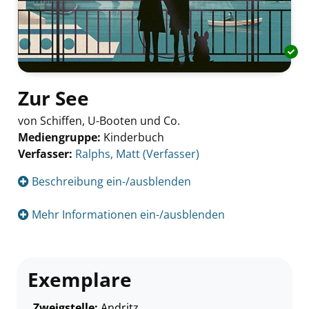
Zur See
von Schiffen, U-Booten und Co.
Mediengruppe:
Kinderbuch
Verfasser:
Suche nach diesem Verfasser
Ralphs, Matt (Verfasser)
Beschreibung ein-/ausblenden
Mehr Informationen ein-/ausblenden
Exemplare
Zweigstelle:
Andritz