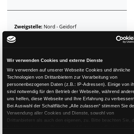
Zweigstelle:
Nord - Geidorf
Signatur:
JT.K RAL
Standort 2:
Ausleihe
Status:
Verfügbar
Wir verwenden Cookies und externe Dienste
Vorbestellungen:
0
Mediengruppe:
Kinderbuch
Wir verwenden auf unserer Webseite Cookies und ähnliche
Technologien von Drittanbietern zur Verarbeitung von
Frist:
personenbezogenen Daten (z.B.: IP-Adressen). Einige von i
Barcode:
2508SB03291
sind notwendig für den Betrieb der Webseite, während ander
Standort 3:
uns helfen, diese Webseite und Ihre Erfahrung zu verbessern
Bei Auswahl der Schaltfläche „Alle zulassen“ stimmen Sie de
Verwendung aller Cookies und Dienste, sowohl von
Drittanbietern als auch den eigenen, zu. Bitte beachten Sie, 
Zweigstelle:
Ost - Schillerstraße
bei Verwendung von Diensten und Setzen von Cookies von
Signatur:
JT.K RAL