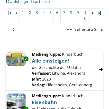
aufsteigend sortieren
1
2
3
4
5
6
7
8
9
1
Letz
0
Treffer pro Seite
Suchergebnis
Zu den Suchfiltern springen
Mediengruppe:
Kinderbuch
Exemplar-Details von Alle einsteigen! anzeige
Alle einsteigen!
die Geschichte der U-Bahn
Verfasser:
Litwina, Alexandra
Suche nach 
Jahr:
2023
Verlag:
Hildesheim, Gerstenberg
Mediengruppe:
Kinderbuch
Eisenbahn