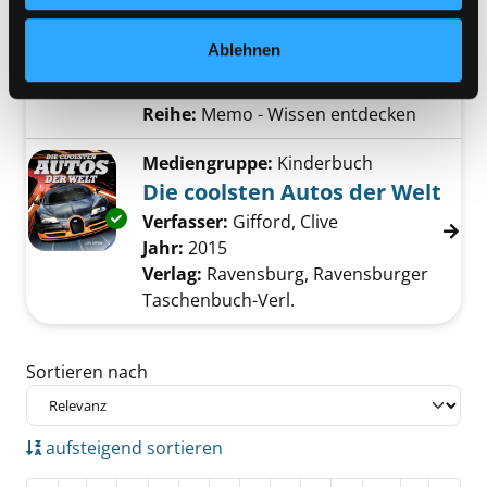
Zylinder, Spoiler, Kühlergrill
Exemplar-Details von Autos anzeigen
Suche nach diesem Verfasser
Jahr:
2018
Ablehnen
Verlag:
München, Dorling
Kindersley-Verl.
Reihe:
Memo - Wissen entdecken
Mediengruppe:
Kinderbuch
Die coolsten Autos der Welt
Exemplar-Details von Die coolsten Autos der
Verfasser:
Gifford, Clive
Suche nach diese
Jahr:
2015
Verlag:
Ravensburg, Ravensburger
Taschenbuch-Verl.
Zu den Suchfiltern springen
Sortieren nach
aufsteigend sortieren