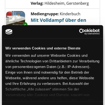
Verlag:
Hildesheim, Gerstenberg
Mediengruppe:
Kinderbuch
Mit Volldampf über den
Exemplar-Details von Mit Volldampf über den
Atlantik
Dampfmaschinen, schnelle Schiffe
und eine Reise in die Neue Welt
Verfasser:
Macaulay, David
Suche nach di
Wir verwenden Cookies und externe Dienste
Jahr:
2022
Verlag:
Hildesheim, Gerstenberg
Wir verwenden auf unserer Webseite Cookies und
ähnliche Technologien von Drittanbietern zur Verarbeitung
Mediengruppe:
Kinderbuch
von personenbezogenen Daten (z.B.: IP-Adressen).
Exemplar-Details von Vrooooom! anzeigen
Vrooooom!
Einige von ihnen sind notwendig für den Betrieb der
Webseite, während andere uns helfen, diese Webseite
die berühmtesten Rennstrecken der
und Ihre Erfahrung zu verbessern. Bei Auswahl der
Welt: Autos, Fahrer, legendäre
Schaltfläche „Alle zulassen“ stimmen Sie der
Momente
Verwendung aller Cookies und Dienste, sowohl von
Verfasser:
Skinner, Adam
Suche nach dies
Drittanbietern als auch den eigenen, zu. Bitte beachten
Jahr:
2020