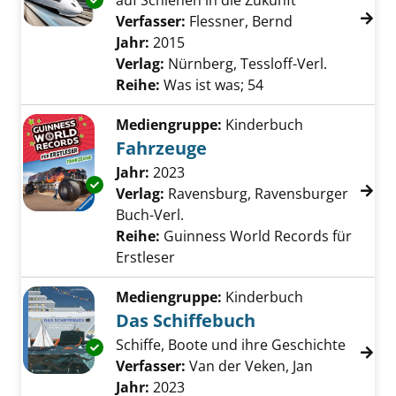
auf Schienen in die Zukunft
Exemplar-Details von Eisenbahn anzeigen
Verfasser:
Flessner, Bernd
Suche nach die
Jahr:
2015
Verlag:
Nürnberg, Tessloff-Verl.
Reihe:
Was ist was; 54
Mediengruppe:
Kinderbuch
Fahrzeuge
Suche nach diesem Verfasser
Jahr:
2023
Exemplar-Details von Fahrzeuge anzeigen
Verlag:
Ravensburg, Ravensburger
Buch-Verl.
Reihe:
Guinness World Records für
Erstleser
Mediengruppe:
Kinderbuch
Das Schiffebuch
Schiffe, Boote und ihre Geschichte
Exemplar-Details von Das Schiffebuch anzei
Verfasser:
Van der Veken, Jan
Suche nach 
Jahr:
2023