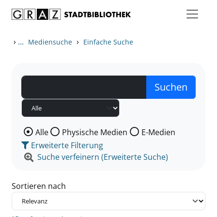
Zum Inhalt springen
Zu den Suchfiltern springen
Zur Trefferliste springen
›
...
›
Mediensuche
Einfache Suche
Wählen Sie die Medienart nach der Sie suchen wollen
Alle
Physische Medien
E-Medien
Erweiterte Filterung
Suche verfeinern (Erweiterte Suche)
Sortieren nach