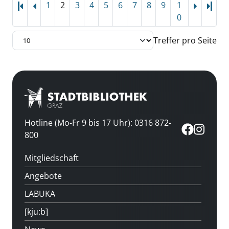
1
2
3
4
5
6
7
8
9
1
Letz
0
Treffer pro Seite
Hotline (Mo-Fr 9 bis 17 Uhr): 0316 872-
800
Mitgliedschaft
Angebote
LABUKA
[kju:b]