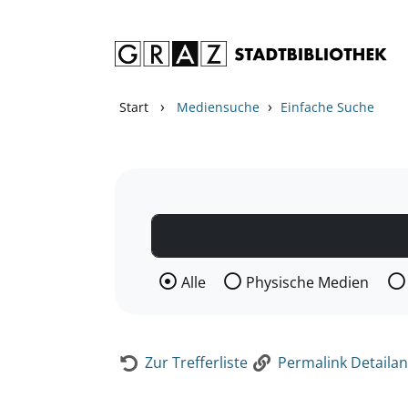
Zum Inhalt springen
Zur Detailanzeige springen
›
›
Start
Mediensuche
Einfache Suche
Wählen Sie die Medienart nach der Si
Alle
Physische Medien
Zur Trefferliste
Permalink Detailan