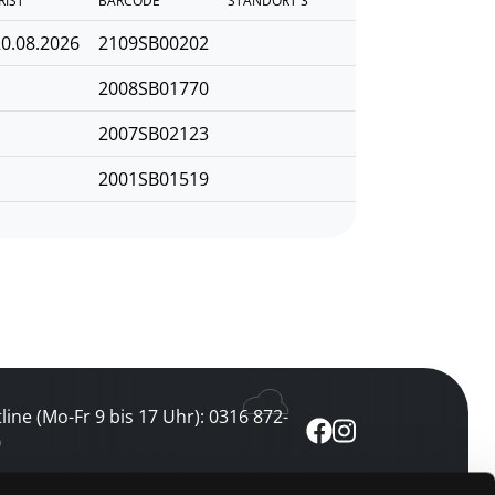
RIST
BARCODE
STANDORT 3
0.08.2026
2109SB00202
2008SB01770
2007SB02123
2001SB01519
line (Mo-Fr 9 bis 17 Uhr): 0316 872-
0