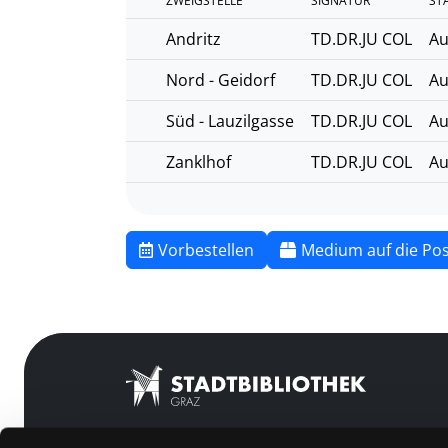
ZWEIGSTELLE
SIGNATUR
ST
Andritz
TD.DR.JU COL
Au
Nord - Geidorf
TD.DR.JU COL
Au
Süd - Lauzilgasse
TD.DR.JU COL
Au
Zanklhof
TD.DR.JU COL
Au
Vorbestellen
Medium auf die Pos