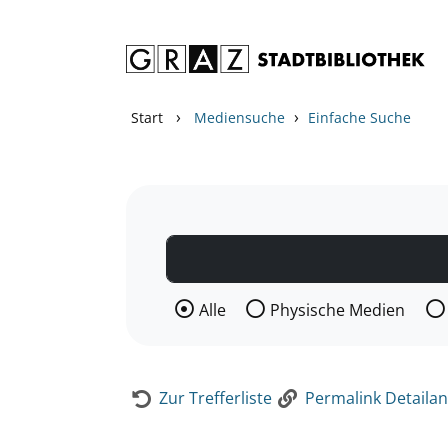
Zum Inhalt springen
Zur Detailanzeige springen
›
›
Start
Mediensuche
Einfache Suche
Wählen Sie die Medienart nach der Si
Alle
Physische Medien
Zur Trefferliste
Permalink Detailan