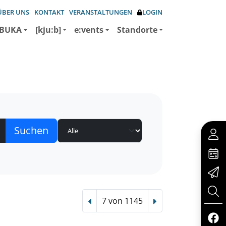
ÜBER UNS
KONTAKT
VERANSTALTUNGEN
LOGIN
BUKA
[kju:b]
e:vents
Standorte
7 von 1145
Vorheriger Treffer
Nächster Treffer