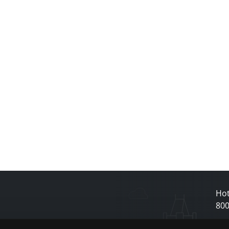
Hot
80