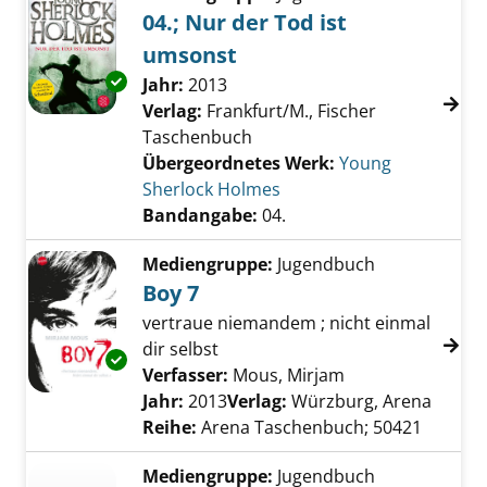
04.; Nur der Tod ist
umsonst
Exemplar-Details von 04.; Nur der Tod ist u
Suche nach diesem Verfasser
Jahr:
2013
Verlag:
Frankfurt/M., Fischer
Taschenbuch
Übergeordnetes Werk:
Young
Sherlock Holmes
Bandangabe:
04.
Mediengruppe:
Jugendbuch
Boy 7
vertraue niemandem ; nicht einmal
dir selbst
Exemplar-Details von Boy 7 anzeigen
Verfasser:
Mous, Mirjam
Suche nach dies
Jahr:
2013
Verlag:
Würzburg, Arena
Reihe:
Arena Taschenbuch; 50421
Mediengruppe:
Jugendbuch