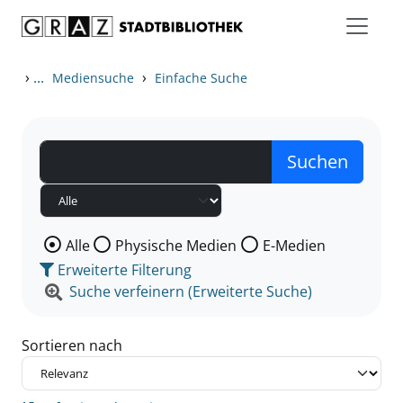
Zum Inhalt springen
Zu den Suchfiltern springen
Zur Trefferliste springen
›
...
›
Mediensuche
Einfache Suche
Wählen Sie die Medienart nach der Sie suchen wollen
Alle
Physische Medien
E-Medien
Erweiterte Filterung
Suche verfeinern (Erweiterte Suche)
Sortieren nach