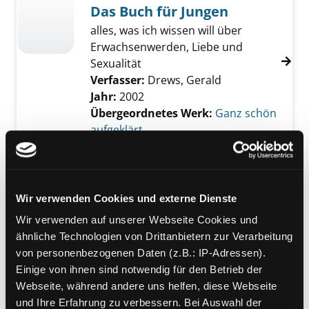
Das Buch für Jungen
alles, was ich wissen will über
Erwachsenwerden, Liebe und
Sexualität
Verfasser:
Drews, Gerald
Jahr:
2002
Übergeordnetes Werk:
Ganz schön
aufgeklärt
Mediengruppe:
Jugendbuch
02.; Der Pate von Florenz
Suche nach diesem Verfasser
Jahr:
2010
Verlag:
Würzburg, Arena
Wir verwenden Cookies und externe Dienste
Exemplar-Details von 02.; Der Pate von Flore
Übergeordnetes Werk:
Medici-
Wir verwenden auf unserer Webseite Cookies und
Chroniken
ähnliche Technologien von Drittanbietern zur Verarbeitung
Bandangabe:
02.
von personenbezogenen Daten (z.B.: IP-Adressen).
Einige von ihnen sind notwendig für den Betrieb der
Mediengruppe:
Belletristik
Webseite, während andere uns helfen, diese Webseite
Der letzte Sommer der
und Ihre Erfahrung zu verbessern. Bei Auswahl der