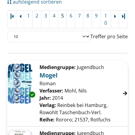
aufsteigend sortieren
1
2
3
4
5
6
7
8
9
1
Letz
0
Treffer pro Seite
Suchergebnis
Zu den Suchfiltern springen
Mediengruppe:
Jugendbuch
Mogel
Roman
Verfasser:
Mohl, Nils
Suche nach diesem V
Exemplar-Details von Mogel anzeigen
Jahr:
2014
Verlag:
Reinbek bei Hamburg,
Rowohlt Taschenbuch-Verl.
Reihe:
Rororo; 21537, Rotfuchs
Mediengruppe:
Jugendbuch