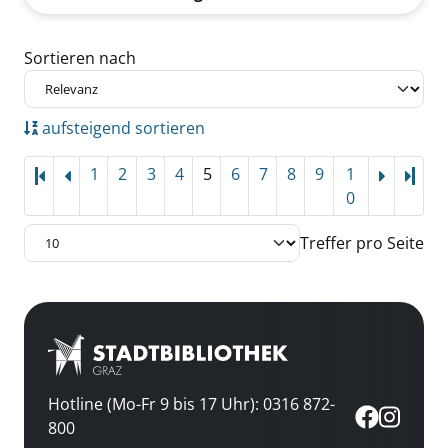
Zu den Suchfiltern springen
Sortieren nach
aufsteigend sortieren
1
2
3
4
5
6
7
8
9
1
Letz
0
Treffer pro Seite
Hotline (Mo-Fr 9 bis 17 Uhr): 0316 872-
800