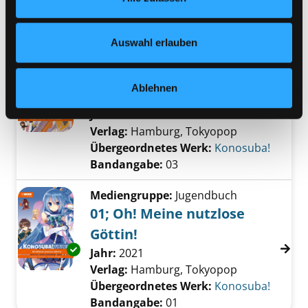
Verlag:
Ravensburg, Ravensburger
Nähere Informationen finden Sie in unserer
Datenschutzerklärung
und in unserem
Impressum
.
Auswahl erlauben
Mediengruppe:
Kinderbuch
03; Sie werden erwartet,
Ablehnen
Darkness
Exemplar-Details von 03; Sie werden erwarte
Suche nach diesem Verfasser
Jahr:
2023
Verlag:
Hamburg, Tokyopop
Übergeordnetes Werk:
Konosuba!
Bandangabe:
03
Mediengruppe:
Jugendbuch
01; Oh! Meine nutzlose
Göttin!
Exemplar-Details von 01; Oh! Meine nutzlose 
Suche nach diesem Verfasser
Jahr:
2021
Verlag:
Hamburg, Tokyopop
Übergeordnetes Werk:
Konosuba!
Bandangabe:
01