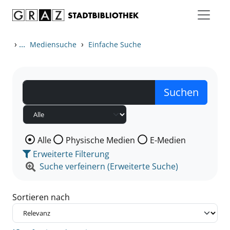
Zum Inhalt springen
Zu den Suchfiltern springen
Zur Trefferliste springen
›
...
›
Mediensuche
Einfache Suche
Wählen Sie die Medienart nach der Sie suchen wollen
Alle
Physische Medien
E-Medien
Erweiterte Filterung
Suche verfeinern (Erweiterte Suche)
Sortieren nach