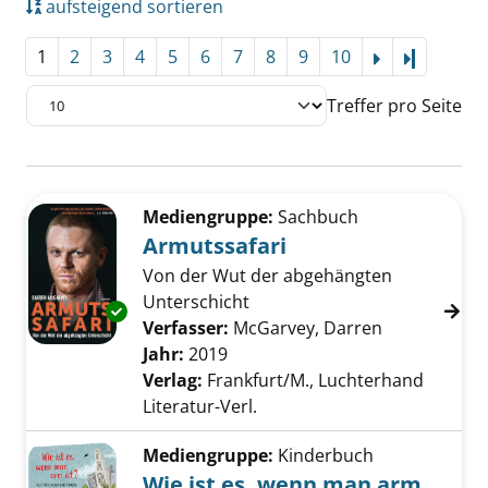
aufsteigend sortieren
1
2
3
4
5
6
7
8
9
10
Letzte Se
Treffer pro Seite
Suchergebnis
Zu den Suchfiltern springen
Mediengruppe:
Sachbuch
Armutssafari
Von der Wut der abgehängten
Unterschicht
Exemplar-Details von Armutssafari anzeigen
Verfasser:
McGarvey, Darren
Suche nach 
Jahr:
2019
Verlag:
Frankfurt/M., Luchterhand
Literatur-Verl.
Mediengruppe:
Kinderbuch
Wie ist es, wenn man arm