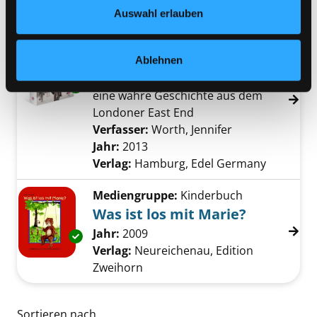
Young Reading Series 3
Datenschutzerklärung
und in unserem
Impressum
.
Auswahl erlauben
Mediengruppe:
Sachbuch
Call the Midwife - Ruf des
Ablehnen
Lebens
Exemplar-Details von Call the Midwife - Ruf 
eine wahre Geschichte aus dem
Londoner East End
Verfasser:
Worth, Jennifer
Suche nach die
Jahr:
2013
Verlag:
Hamburg, Edel Germany
Mediengruppe:
Kinderbuch
Was ist los mit Marie?
Suche nach diesem Verfasser
Jahr:
2009
Exemplar-Details von Was ist los mit Marie? 
Verlag:
Neureichenau, Edition
Zweihorn
Zu den Suchfiltern springen
Sortieren nach