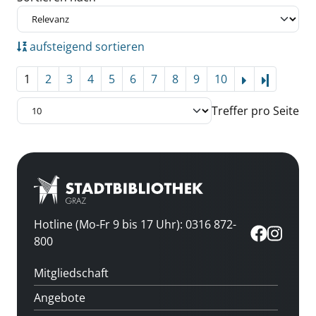
aufsteigend sortieren
1
2
3
4
5
6
7
8
9
10
Letzte Se
Treffer pro Seite
Hotline (Mo-Fr 9 bis 17 Uhr): 0316 872-
800
Mitgliedschaft
Angebote