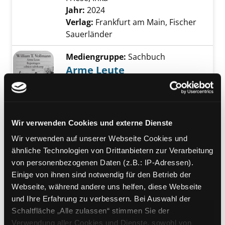
Jahr:
2024
Verlag:
Frankfurt am Main, Fischer
Sauerländer
Mediengruppe:
Sachbuch
Arme Leute
Reportagen
Verfasser:
Vollmann, William T.
Suche nac
Exemplar-Details von Arme Leute anzeigen
Jahr:
2018
Verlag:
Berlin, Suhrkamp
Reihe:
Edition Suhrkamp
Wir verwenden Cookies und externe Dienste
Wir verwenden auf unserer Webseite Cookies und
Mediengruppe:
Sachbuch
ähnliche Technologien von Drittanbietern zur Verarbeitung
Von den Ärmsten wissen
von personenbezogenen Daten (z.B.: IP-Adressen).
wir nichts
Einige von ihnen sind notwendig für den Betrieb der
Exemplar-Details von Von den Ärmsten wissen
zur Geschichte der Armut in der
Webseite, während andere uns helfen, diese Webseite
Steiermark
und Ihre Erfahrung zu verbessern. Bei Auswahl der
Verfasser:
Caritas der Diözese Graz-
Schaltfläche „Alle zulassen“ stimmen Sie der
Seckau, Graz
Suche nach diesem Verfasse
Verwendung aller Cookies und Dienste, sowohl von