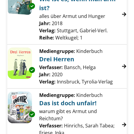
Exemplar-Details von Wie ist es, wenn man a
ist?
alles über Armut und Hunger
Suche nach diesem Verfasser
Jahr:
2018
Verlag:
Stuttgart, Gabriel-Verl.
Reihe:
Weltkugel; 1
Mediengruppe:
Kinderbuch
Drei Herren
Verfasser:
Bansch, Helga
Suche nach dies
Exemplar-Details von Drei Herren anzeigen
Jahr:
2020
Verlag:
Innsbruck, Tyrolia-Verlag
Mediengruppe:
Kinderbuch
Das ist doch unfair!
warum gibt es Armut und
Exemplar-Details von Das ist doch unfair! an
Reichtum?
Verfasser:
Hinrichs, Sarah Tabea
;
Friese, Inka
Suche nach diesem Verfasser