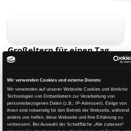
Großeltern für einen Tag
Leseförderung mit System
Mediengruppe:
Kinderbuch
Verfasser:
Klein, Martin
Wir verwenden Cookies und externe Dienste
Übergeordnetes Werk:
Schmökerpaket Antolin 2.
Klasse rote Kappe
Wir verwenden auf unserer Webseite Cookies und ähnliche
Technologien von Drittanbietern zur Verarbeitung von
Beschreibung ein-/ausblenden
personenbezogenen Daten (z.B.: IP-Adressen). Einige von
ihnen sind notwendig für den Betrieb der Webseite, während
Mehr Informationen ein-/ausblenden
andere uns helfen, diese Webseite und Ihre Erfahrung zu
verbessern. Bei Auswahl der Schaltfläche „Alle zulassen“