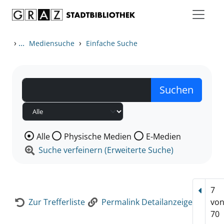
Zum Inhalt springen
Zur Detailanzeige springen
›
...
›
Mediensuche
Einfache Suche
Wählen Sie die Medienart nach der Sie suchen wollen
Alle
Physische Medien
E-Medien
Suche verfeinern (Erweiterte Suche)
7
Vorhe
Zur Trefferliste
Permalink Detailanzeige
vo
70