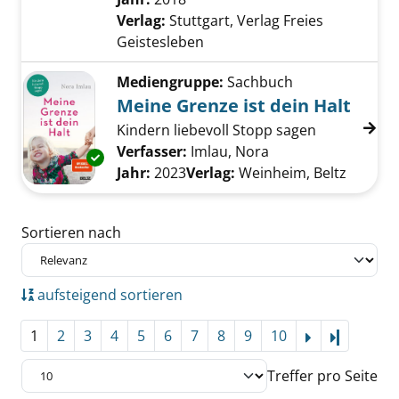
Verlag:
Stuttgart, Verlag Freies
Geistesleben
Mediengruppe:
Sachbuch
Meine Grenze ist dein Halt
Kindern liebevoll Stopp sagen
Verfasser:
Imlau, Nora
Suche nach diesem
Exemplar-Details von Meine Grenze ist dein 
Jahr:
2023
Verlag:
Weinheim, Beltz
Zu den Suchfiltern springen
Sortieren nach
aufsteigend sortieren
1
2
3
4
5
6
7
8
9
10
Letzte Se
Treffer pro Seite