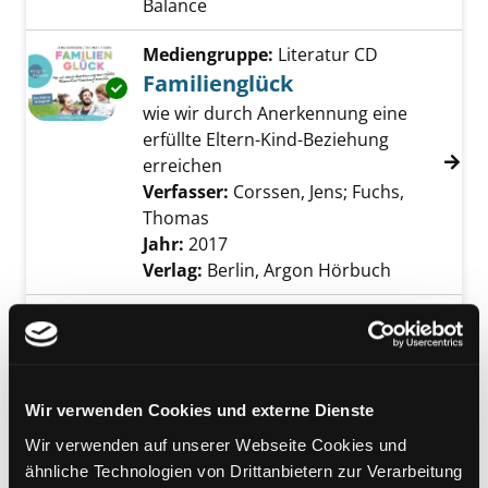
Balance
Mediengruppe:
Literatur CD
Familienglück
Exemplar-Details von Familienglück anzeigen
wie wir durch Anerkennung eine
erfüllte Eltern-Kind-Beziehung
erreichen
Verfasser:
Corssen, Jens
;
Fuchs,
Thomas
Suche nach diesem Verfasser
Jahr:
2017
Verlag:
Berlin, Argon Hörbuch
Mediengruppe:
Literatur CD
Die 30 besten Lernlieder
Exemplar-Details von Die 30 besten Lernlied
zum Mitsingen
Kindererziehung mit Musik
Wir verwenden Cookies und externe Dienste
Verfasser:
Kita Frösche
Suche nach diesem
Wir verwenden auf unserer Webseite Cookies und
Jahr:
2011
ähnliche Technologien von Drittanbietern zur Verarbeitung