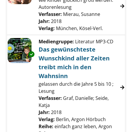
wie Kinder glücklich groß werden.
Autorenlesung
Verfasser:
Mierau, Susanne
Suche nach di
Jahr:
2018
Verlag:
München, Kösel-Verl.
Mediengruppe:
Literatur MP3-CD
Das gewünschteste
Exemplar-Details von Das gewünschteste Wuns
Wunschkind aller Zeiten
treibt mich in den
Wahnsinn
gelassen durch die Jahre 5 bis 10 ;
Lesung
Verfasser:
Graf, Danielle
;
Seide,
Katja
Suche nach diesem Verfasser
Jahr:
2018
Verlag:
Berlin, Argon Hörbuch
Reihe:
einfach ganz leben, Argon