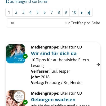
aufsteigend sortieren
1
2
3
4
5
6
7
8
9
10
Letzte Se
Treffer pro Seite
Suchergebnis
Zu den Suchfiltern springen
Mediengruppe:
Literatur CD
Wir sind für dich da
Exemplar-Details von Wir sind für dich da an
10 Tipps für authentisiche Eltern.
Lesung
Verfasser:
Juul, Jesper
Suche nach diesem 
Jahr:
2018
Verlag:
Freiburg / Br., Herder
Mediengruppe:
Literatur CD
Geborgen wachsen
Exemplar-Details von Geborgen wachsen anz