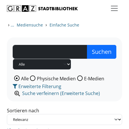
Zum Inhalt springen
Zu den Suchfiltern springen
Zur Trefferliste springen
›
...
›
Mediensuche
Einfache Suche
Wählen Sie die Medienart nach der Sie suchen wollen
Alle
Physische Medien
E-Medien
Erweiterte Filterung
Suche verfeinern (Erweiterte Suche)
Sortieren nach