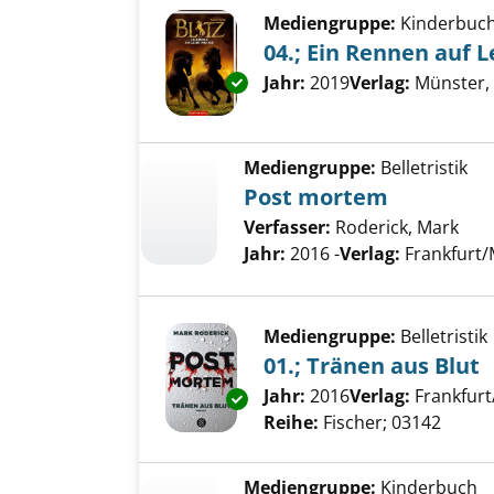
Mediengruppe:
Kinderbuc
04.; Ein Rennen auf 
Exemplar-Details von 04.; Ein
Suche nach diesem Verfass
Jahr:
2019
Verlag:
Münster,
Mediengruppe:
Belletristik
Post mortem
Verfasser:
Roderick, Mark
Jahr:
2016 -
Verlag:
Frankfurt/
Mediengruppe:
Belletristik
01.; Tränen aus Blut
Suche nach diesem Verfass
Jahr:
2016
Verlag:
Frankfurt
Exemplar-Details von 01.; Trän
Reihe:
Fischer; 03142
Mediengruppe:
Kinderbuch