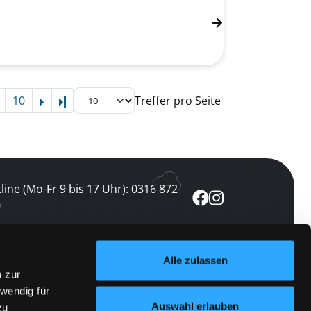
10
Treffer pro Seite
Letzte Seite
line (Mo-Fr 9 bis 17 Uhr): 0316 872-
0
ewsletter abonnieren
Alle zulassen
n zur
 keine Veranstaltung verpassen
wendig für
etzt abonnieren
Auswahl erlauben
zu