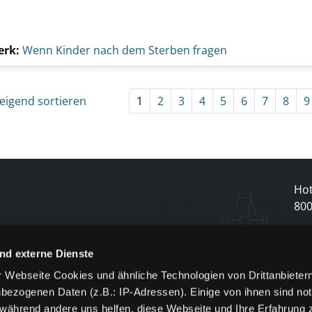
erk:
Wenn Kinder nach dem Sterben fragen
eigend sortieren
1
2
3
4
5
6
7
8
9
Hot
80
N
nd externe Dienste
 Webseite Cookies und ähnliche Technologien von Drittanbieter
und
bezogenen Daten (z.B.: IP-Adressen). Einige von ihnen sind not
j
 während andere uns helfen, diese Webseite und Ihre Erfahrung 