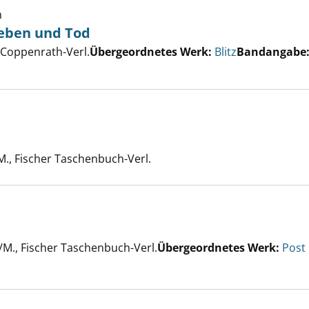
h
Leben und Tod
 Rennen auf Leben und Tod anzeigen
er
 Coppenrath-Verl.
Übergeordnetes Werk:
Blitz
Bandangabe
M., Fischer Taschenbuch-Verl.
er
/M., Fischer Taschenbuch-Verl.
Übergeordnetes Werk:
Post
en aus Blut anzeigen