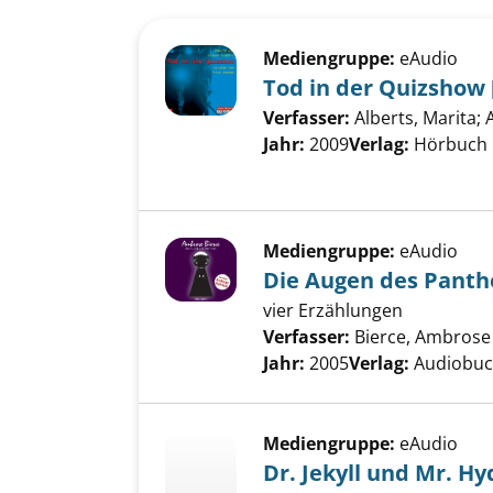
Suchergebnis
Zu den Suchfiltern springen
Mediengruppe:
eAudio
Tod in der Quizshow 
Verfasser:
Alberts, Marita
;
Jahr:
2009
Verlag:
Hörbuch
Mediengruppe:
eAudio
Die Augen des Panth
vier Erzählungen
Verfasser:
Bierce, Ambrose
Jahr:
2005
Verlag:
Audiobu
Mediengruppe:
eAudio
Dr. Jekyll und Mr. Hy