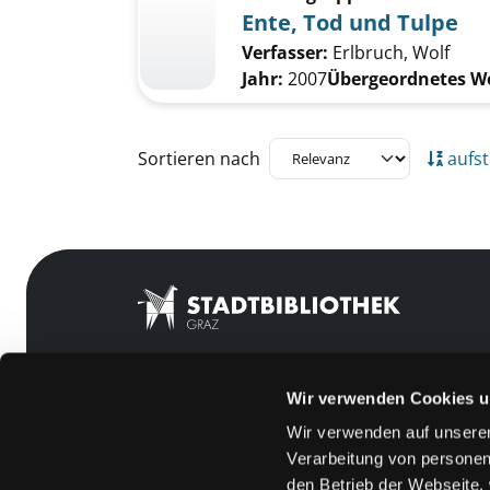
Ente, Tod und Tulpe
Verfasser:
Erlbruch, Wolf
Jahr:
2007
Übergeordnetes W
Zu den Suchfiltern springen
Sortieren nach
aufst
Wir verwenden Cookies u
Mitgliedschaft
Feedback
Wir verwenden auf unserer
Angebote
Kontakt
Verarbeitung von personen
LABUKA
Über uns
den Betrieb der Webseite,