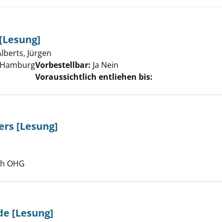
[Lesung]
Alberts, Jürgen
Suche nach diesem Verfasser
 Hamburg
Vorbestellbar:
Ja
Nein
Voraussichtlich entliehen bis:
ers [Lesung]
Suche nach diesem Verfasser
ch OHG
de [Lesung]