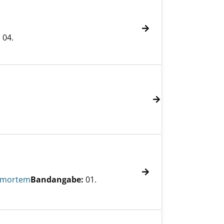
:
04.
 mortem
Bandangabe:
01.