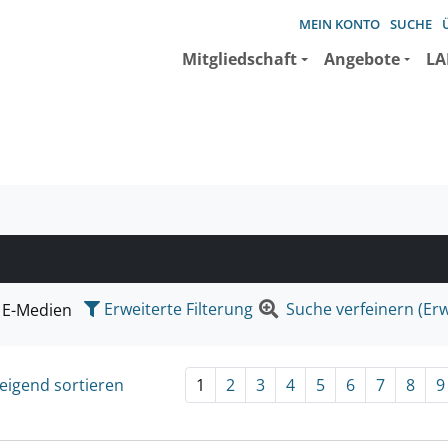
MEIN KONTO
SUCHE
Mitgliedschaft
Angebote
LA
e suchen wollen.
Erweiterte Filterung
Suche verfeinern (Erw
E-Medien
eigend sortieren
1
2
3
4
5
6
7
8
9