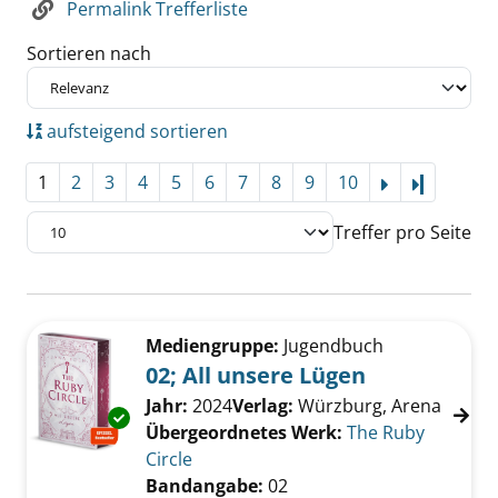
Permalink Trefferliste
Sortieren nach
aufsteigend sortieren
1
2
3
4
5
6
7
8
9
10
Letzte Se
Treffer pro Seite
Suchergebnis
Zu den Suchfiltern springen
Mediengruppe:
Jugendbuch
02; All unsere Lügen
Suche nach diesem Verfasser
Jahr:
2024
Verlag:
Würzburg, Arena
Exemplar-Details von 02; All unsere Lügen an
Übergeordnetes Werk:
The Ruby
Circle
Bandangabe:
02