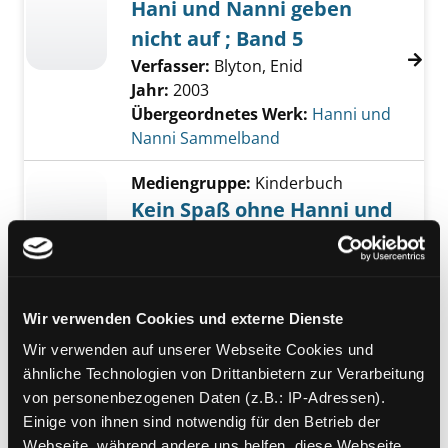
Hani und Nanni geben
nicht auf ; Band 5
Verfasser:
Blyton, Enid
Jahr:
2003
Übergeordnetes Werk:
Hanni und
Nanni Sammelband
Mediengruppe:
Kinderbuch
Kein Spaß ohne Hanni und
Nanni ; Band 4
Verfasser:
Blyton, Enid
Jahr:
2003
Übergeordnetes Werk:
Hanni und
Wir verwenden Cookies und externe Dienste
Nanni Sammelband
Wir verwenden auf unserer Webseite Cookies und
ähnliche Technologien von Drittanbietern zur Verarbeitung
Mediengruppe:
Kinderbuch
von personenbezogenen Daten (z.B.: IP-Adressen).
Hanni und Nanni in neuen
Einige von ihnen sind notwendig für den Betrieb der
Abenteuern ; Band 3
Webseite, während andere uns helfen, diese Webseite