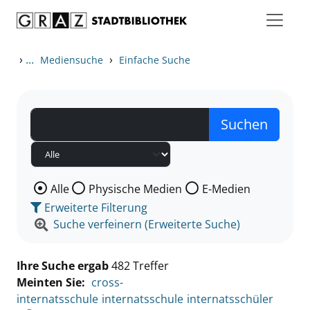
Zum Inhalt springen
Zu den Suchfiltern springen
Zur Trefferliste springen
›
...
›
Mediensuche
Einfache Suche
Wählen Sie die Medienart nach der Sie suchen wollen
Alle
Physische Medien
E-Medien
Erweiterte Filterung
Suche verfeinern (Erweiterte Suche)
Ihre Suche ergab
482 Treffer
Meinten Sie:
cross-
internatsschule
internatsschule
internatsschüler