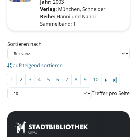
Jahr:
2003
Verlag:
München, Schneider
Reihe:
Hanni und Nanni
Sammelband; 1
Zu den Suchfiltern springen
Sortieren nach
aufsteigend sortieren
1
2
3
4
5
6
7
8
9
10
Letzte Se
Treffer pro Seite