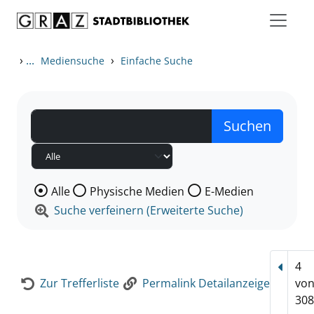
Zum Inhalt springen
Zur Detailanzeige springen
›
...
›
Mediensuche
Einfache Suche
Wählen Sie die Medienart nach der Sie suchen wollen
Alle
Physische Medien
E-Medien
Suche verfeinern (Erweiterte Suche)
4
Vorhe
Zur Trefferliste
Permalink Detailanzeige
vo
308