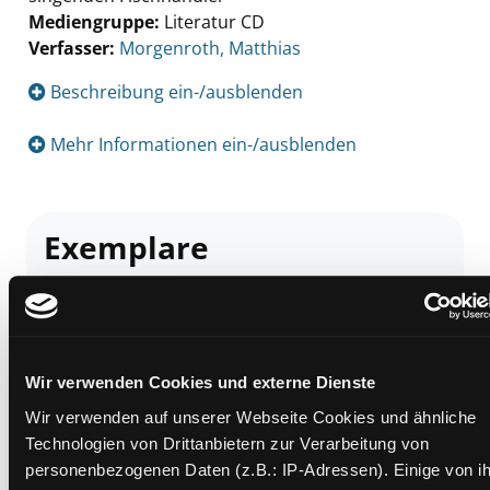
Mediengruppe:
Literatur CD
Verfasser:
Suche nach diesem Verfasser
Morgenroth, Matthias
Beschreibung ein-/ausblenden
Mehr Informationen ein-/ausblenden
Exemplare
Zweigstelle:
Ost - Schillerstraße
Signatur:
TD.EL.EI MOR
Standort 2:
Ausleihe
Wir verwenden Cookies und externe Dienste
Status:
Verfügbar
Vorbestellungen:
0
Wir verwenden auf unserer Webseite Cookies und ähnliche
Technologien von Drittanbietern zur Verarbeitung von
Mediengruppe:
Literatur CD
personenbezogenen Daten (z.B.: IP-Adressen). Einige von i
Frist: