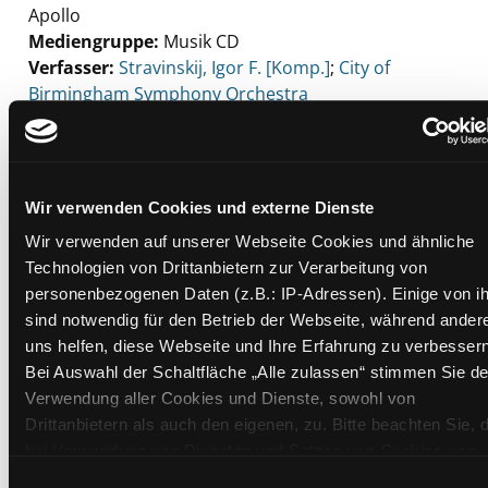
Apollo
Mediengruppe:
Musik CD
Verfasser:
Suche nach diesem Verfasser
Stravinskij, Igor F. [Komp.]
;
City of
Birmingham Symphony Orchestra
Beschreibung ein-/ausblenden
Mehr Informationen ein-/ausblenden
Wir verwenden Cookies und externe Dienste
Wir verwenden auf unserer Webseite Cookies und ähnliche
Technologien von Drittanbietern zur Verarbeitung von
Exemplare
personenbezogenen Daten (z.B.: IP-Adressen). Einige von i
sind notwendig für den Betrieb der Webseite, während ander
Zweigstelle:
Mediathek
uns helfen, diese Webseite und Ihre Erfahrung zu verbessern
Signatur:
TD.MK STR
Bei Auswahl der Schaltfläche „Alle zulassen“ stimmen Sie de
Standort 2:
Ausleihe
Verwendung aller Cookies und Dienste, sowohl von
Drittanbietern als auch den eigenen, zu. Bitte beachten Sie, 
Status:
Verfügbar
bei Verwendung von Diensten und Setzen von Cookies von
Vorbestellungen:
0
Drittanbietern, eine Verarbeitung in unsicheren Drittländern
Einwilligungsauswahl