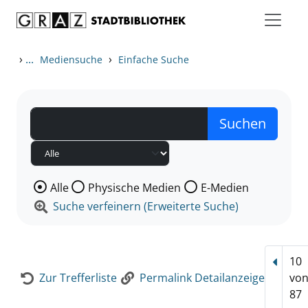
Zum Inhalt springen
Zur Detailanzeige springen
›
...
›
Mediensuche
Einfache Suche
Wählen Sie die Medienart nach der Sie suchen wollen
Alle
Physische Medien
E-Medien
Suche verfeinern (Erweiterte Suche)
10
Vorhe
Zur Trefferliste
Permalink Detailanzeige
vo
87