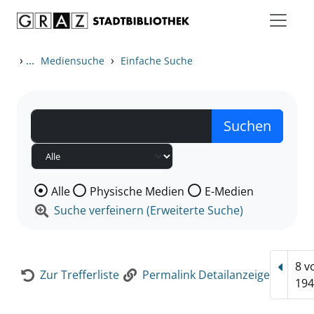
Zum Inhalt springen
Zur Detailanzeige springen
›
...
›
Mediensuche
Einfache Suche
Wählen Sie die Medienart nach der Sie suchen wollen
Alle
Physische Medien
E-Medien
Suche verfeinern (Erweiterte Suche)
8 v
Vorhe
Zur Trefferliste
Permalink Detailanzeige
194