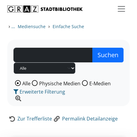
Zum Inhalt springen
Zur Detailanzeige springen
›
...
›
Mediensuche
Einfache Suche
Wählen Sie die Medienart nach der Sie suchen wollen
Alle
Physische Medien
E-Medien
Erweiterte Filterung
Zur Trefferliste
Permalink Detailanzeige