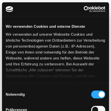
Wir verwenden Cookies und externe Dienste
Gladiatorin
Wir verwenden auf unserer Webseite Cookies und
Mediengruppe:
Jugendbuch
ähnliche Technologien von Drittanbietern zur Verarbeitung
Verfasser:
Livingston, Lesley
von personenbezogenen Daten (z.B.: IP-Adressen).
Einige von ihnen sind notwendig für den Betrieb der
Mehr Informationen ein-/ausblenden
Webseite, während andere uns helfen, diese Webseite
und Ihre Erfahrung zu verbessern. Bei Auswahl der
Bände
Schaltfläche „Alle zulassen“ stimmen Sie der
Verwendung aller Cookies und Dienste, sowohl von
Medium auf die Postliste setzen
Drittanbietern als auch den eigenen, zu. Bitte beachten
Sie, dass bei Verwendung von Diensten und Setzen von
Einwilligungsauswahl
Cookies von Drittanbietern, eine Verarbeitung in
Notwendig
unsicheren Drittländern (Länder außerhalb des EWR
ohne adäquates Datenschutzniveau) stattfinden kann. In
Präferenzen