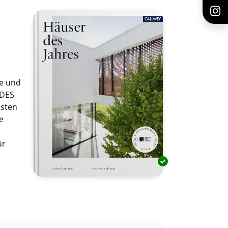
te und
 DES
esten
e
ür