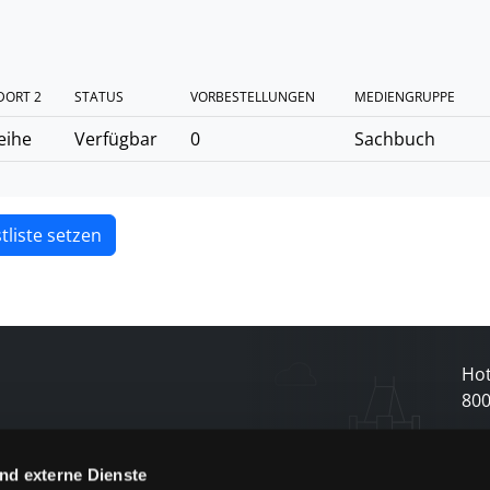
DORT 2
STATUS
VORBESTELLUNGEN
MEDIENGRUPPE
eihe
Verfügbar
0
Sachbuch
tliste setzen
Hot
80
N
nd externe Dienste