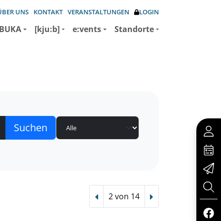
ÜBER UNS
KONTAKT
VERANSTALTUNGEN
LOGIN
BUKA
[kju:b]
e:vents
Standorte
2 von 14
Vorheriger Treffer
Nächster Treffer