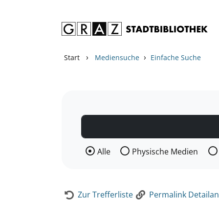
Zum Inhalt springen
Zur Detailanzeige springen
›
›
Start
Mediensuche
Einfache Suche
Wählen Sie die Medienart nach der Si
Alle
Physische Medien
Zur Trefferliste
Permalink Detailan