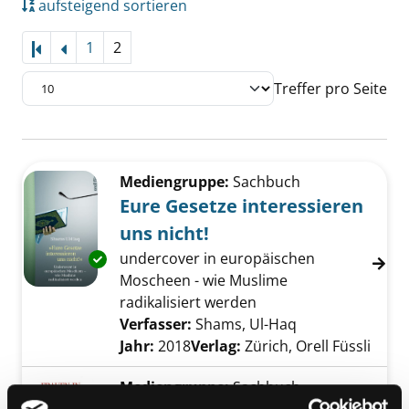
aufsteigend sortieren
1
2
Treffer pro Seite
Suchergebnis
Zu den Suchfiltern springen
Mediengruppe:
Sachbuch
Eure Gesetze interessieren
uns nicht!
undercover in europäischen
Exemplar-Details von Eure Gesetze interessie
Moscheen - wie Muslime
radikalisiert werden
Verfasser:
Shams, Ul-Haq
Suche nach die
Jahr:
2018
Verlag:
Zürich, Orell Füssli
Mediengruppe:
Sachbuch