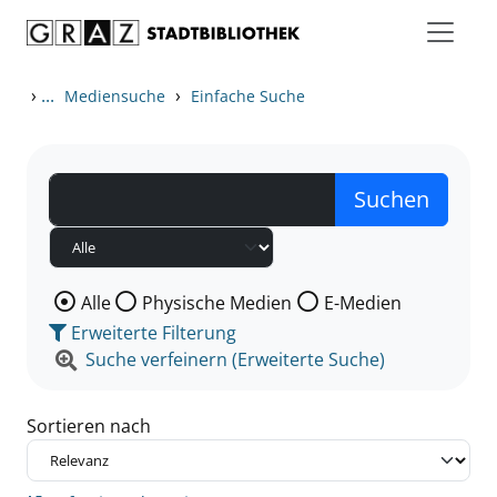
Zum Inhalt springen
Zu den Suchfiltern springen
Zur Trefferliste springen
›
...
›
Mediensuche
Einfache Suche
Wählen Sie die Medienart nach der Sie suchen wollen
Alle
Physische Medien
E-Medien
Erweiterte Filterung
Suche verfeinern (Erweiterte Suche)
Sortieren nach