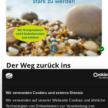
Der Weg zurück ins
Vertrauen
wie es gelingt, aus Verlusterfahrungen stark zu
werden : mit 10 Inspirationen und 8 Gedankenreisen
Wir verwenden Cookies und externe Dienste
zum Anhören
Mediengruppe:
Sachbuch
Wir verwenden auf unserer Webseite Cookies und ähnliche
Verfasser:
Suche nach diesem Verfasser
Stelzner-Mürköster, Sandra (Verfasser)
Technologien von Drittanbietern zur Verarbeitung von