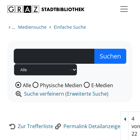
Zum Inhalt springen
Zur Detailanzeige springen
›
...
›
Mediensuche
Einfache Suche
Wählen Sie die Medienart nach der Sie suchen wollen
Alle
Physische Medien
E-Medien
Suche verfeinern (Erweiterte Suche)
4
Vorhe
Zur Trefferliste
Permalink Detailanzeige
vo
22