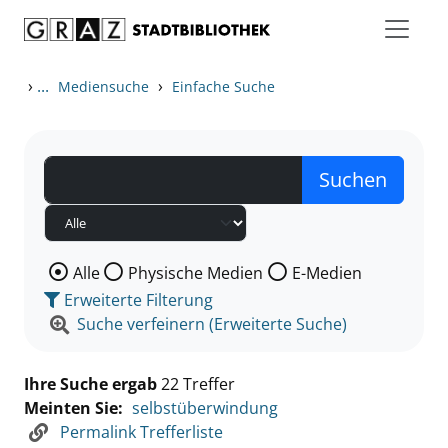
Zum Inhalt springen
Zu den Suchfiltern springen
Zur Trefferliste springen
›
...
›
Mediensuche
Einfache Suche
Wählen Sie die Medienart nach der Sie suchen wollen
Alle
Physische Medien
E-Medien
Erweiterte Filterung
Suche verfeinern (Erweiterte Suche)
Ihre Suche ergab
22 Treffer
Meinten Sie:
selbstüberwindung
Permalink Trefferliste