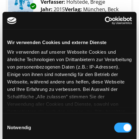
Verfasser:
Hofstede, Bregje
Suche nach di
Exemplar-Details von Der Himmel über Paris
Jahr:
2015
Verlag:
München, Beck
Mediengruppe:
Kinderbuch
Hallo, kleines
Muffelmonster
Wir verwenden Cookies und externe Dienste
Exemplar-Details von Hallo, kleines Muffelm
oder Freunde machen Ratzfatz gute
Wir verwenden auf unserer Webseite Cookies und
Laune
ähnliche Technologien von Drittanbietern zur Verarbeitung
Suche nach diesem Verfasser
Jahr:
2012
von personenbezogenen Daten (z.B.: IP-Adressen).
Verlag:
Würzburg, Arena-Verl.
Einige von ihnen sind notwendig für den Betrieb der
Webseite, während andere uns helfen, diese Webseite
Mediengruppe:
Kinderbuch
und Ihre Erfahrung zu verbessern. Bei Auswahl der
Tschüss, kleines
Schaltfläche „Alle zulassen“ stimmen Sie der
Verwendung aller Cookies und Dienste, sowohl von
Muffelmonster!
Exemplar-Details von Tschüss, kleines Muffe
Drittanbietern als auch den eigenen, zu. Bitte beachten
oder wie schlechte Laune Ratzfatz
Sie, dass bei Verwendung von Diensten und Setzen von
verschwindet
Einwilligungsauswahl
Cookies von Drittanbietern, eine Verarbeitung in
Notwendig
Suche nach diesem Verfasser
Jahr:
2014
unsicheren Drittländern (Länder außerhalb des EWR
Verlag:
Würzburg, Arena-Verl.