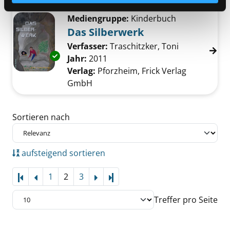
Mediengruppe:
Kinderbuch
Das Silberwerk
Verfasser:
Traschitzker, Toni
Suche nach d
Exemplar-Details von Das Silberwerk anzeige
Jahr:
2011
Verlag:
Pforzheim, Frick Verlag
GmbH
Zu den Suchfiltern springen
Sortieren nach
aufsteigend sortieren
1
2
3
Letzte Seite
Treffer pro Seite