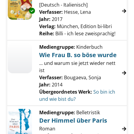
[Deutsch - Italienisch]
Exemplar-Details von Das kleine Wunder anz
Verfasser:
Hesse, Lena
Suche nach diesem
Jahr:
2017
Verlag:
München, Edition bi-libri
Reihe:
Billi - ich lese zweisprachig!
Mediengruppe:
Kinderbuch
Wie Frau B. so böse wurde
... und warum sie jetzt wieder nett
ist
Verfasser:
Bougaeva, Sonja
Jahr:
2014
Übergeordnetes Werk:
So bin ich
und wie bist du?
Mediengruppe:
Belletristik
Der Himmel über Paris
Roman