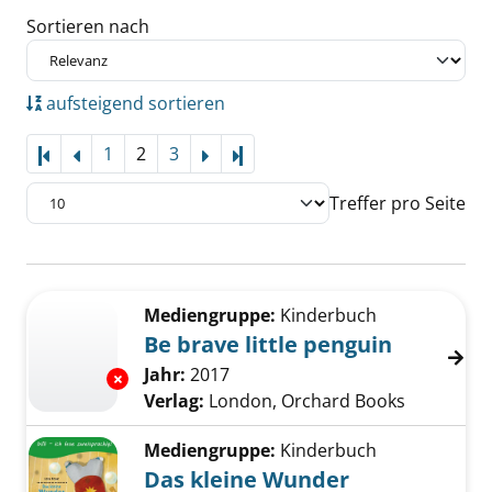
Sortieren nach
aufsteigend sortieren
1
2
3
Letzte Seite
Treffer pro Seite
Suchergebnis
Zu den Suchfiltern springen
Mediengruppe:
Kinderbuch
Be brave little penguin
Suche nach diesem Verfasser
Jahr:
2017
Exemplar-Details von Be brave little penguin
Verlag:
London, Orchard Books
Mediengruppe:
Kinderbuch
Das kleine Wunder