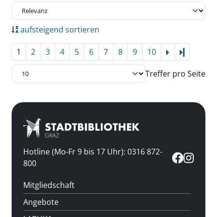
aufsteigend sortieren
1
2
3
4
5
6
7
8
9
10
Letzte Se
Treffer pro Seite
Hotline (Mo-Fr 9 bis 17 Uhr): 0316 872-
800
Mitgliedschaft
Angebote