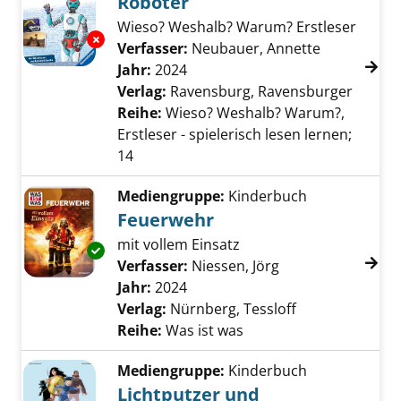
Roboter
Wieso? Weshalb? Warum? Erstleser
Exemplar-Details von Roboter anzeigen
Verfasser:
Neubauer, Annette
Suche nach
Jahr:
2024
Verlag:
Ravensburg, Ravensburger
Reihe:
Wieso? Weshalb? Warum?,
Erstleser - spielerisch lesen lernen;
14
Mediengruppe:
Kinderbuch
Feuerwehr
mit vollem Einsatz
Exemplar-Details von Feuerwehr anzeigen
Verfasser:
Niessen, Jörg
Suche nach diese
Jahr:
2024
Verlag:
Nürnberg, Tessloff
Reihe:
Was ist was
Mediengruppe:
Kinderbuch
Lichtputzer und