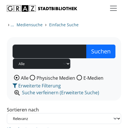
Zum Inhalt springen
Zu den Suchfiltern springen
Zur Trefferliste springen
›
...
›
Mediensuche
Einfache Suche
Wählen Sie die Medienart nach der Sie suchen wollen
Alle
Physische Medien
E-Medien
Erweiterte Filterung
Suche verfeinern (Erweiterte Suche)
Sortieren nach