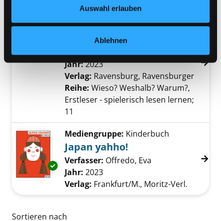
Datenschutzerklärung
und in unserem
Impressum
.
Auswahl erlauben
Mediengruppe:
Kinderbuch
Detektive und Ermittler
mit Stickern und Leserätseln
Ablehnen
Exemplar-Details von Detektive und Ermittle
Verfasser:
Noa, Sandra
Suche nach diesem
Jahr:
2023
Verlag:
Ravensburg, Ravensburger
Reihe:
Wieso? Weshalb? Warum?,
Erstleser - spielerisch lesen lernen;
11
Mediengruppe:
Kinderbuch
Japan yahho!
Verfasser:
Offredo, Eva
Suche nach diesem
Exemplar-Details von Japan yahho! anzeigen
Jahr:
2023
Verlag:
Frankfurt/M., Moritz-Verl.
Zu den Suchfiltern springen
Sortieren nach