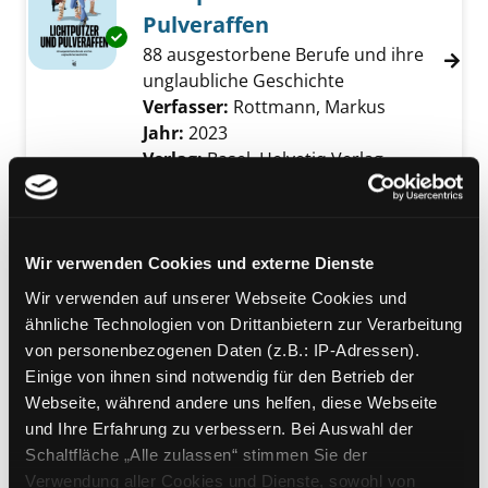
Pulveraffen
Exemplar-Details von Lichtputzer und Pulver
88 ausgestorbene Berufe und ihre
unglaubliche Geschichte
Verfasser:
Rottmann, Markus
Suche nach 
Jahr:
2023
Verlag:
Basel, Helvetiq Verlag
Mediengruppe:
Kinderbuch
Polizei
Wir verwenden Cookies und externe Dienste
für dich im Einsatz
Exemplar-Details von Polizei anzeigen
Verfasser:
Neumann, Andy
Suche nach di
Wir verwenden auf unserer Webseite Cookies und
Jahr:
2025
ähnliche Technologien von Drittanbietern zur Verarbeitung
Verlag:
Nürnberg, Tessloff
von personenbezogenen Daten (z.B.: IP-Adressen).
Reihe:
Was ist was
Einige von ihnen sind notwendig für den Betrieb der
Webseite, während andere uns helfen, diese Webseite
Mediengruppe:
Kinderbuch
und Ihre Erfahrung zu verbessern. Bei Auswahl der
Das große Buch der 500
Schaltfläche „Alle zulassen“ stimmen Sie der
Fragen und Antworten
Verwendung aller Cookies und Dienste, sowohl von