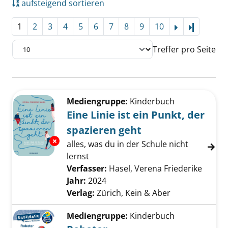
aufsteigend sortieren
1
2
3
4
5
6
7
8
9
10
Letzte Se
Treffer pro Seite
Suchergebnis
Zu den Suchfiltern springen
Mediengruppe:
Kinderbuch
Eine Linie ist ein Punkt, der
spazieren geht
Exemplar-Details von Eine Linie ist ein Punkt
alles, was du in der Schule nicht
lernst
Verfasser:
Hasel, Verena Friederike
Suche 
Jahr:
2024
Verlag:
Zürich, Kein & Aber
Mediengruppe:
Kinderbuch